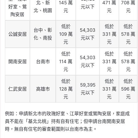
北、新
145 萬
471 萬
708 萬
好室、鶯
元以下
北、桃園
元
元
元
陶安居
低於
低於
低於
台中、彰
54,303
公誠安居
109 萬
331 萬
578 萬
化、南投
元以下
元
元
元
低於
低於
低於
54,303
開南安居
台南市
114 萬
331 萬
578 萬
元以下
元
元
元
低於
低於
低於
59,395
仁武安居
高雄市
128 萬
331 萬
596 萬
元以下
元
元
元
例如：申請新北市的玫瑰好室、江翠好室或鶯陶安居，家庭成
員不能在「基北北桃」持有自有住宅；但申請台南開南安居
時，無自有住宅的審查範圍則以台南市為主。