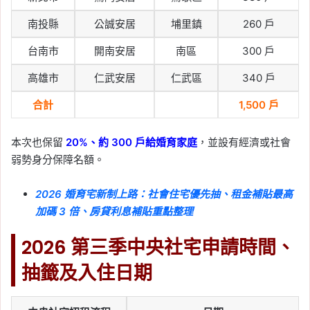
南投縣
公誠安居
埔里鎮
260 戶
台南市
開南安居
南區
300 戶
高雄市
仁武安居
仁武區
340 戶
合計
1,500 戶
本次也保留
20%、約 300 戶給婚育家庭
，並設有經濟或社會
弱勢身分保障名額。
2026 婚育宅新制上路：社會住宅優先抽、租金補貼最高
加碼 3 倍、房貸利息補貼重點整理
2026 第三季中央社宅申請時間、
抽籤及入住日期