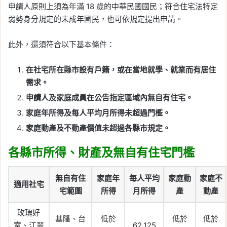
申請人原則上須為年滿 18 歲的中華民國國民；符合住宅法特定
弱勢身分規定的未成年國民，也可依規定提出申請。
此外，還須符合以下基本條件：
在社宅所在縣市設有戶籍，或在當地就學、就業而有居住
需求。
申請人及家庭成員在公告指定區域內無自有住宅。
家庭年所得及每人平均月所得未超過門檻。
家庭動產及不動產價值未超過各縣市規定。
各縣市所得、財產及無自有住宅門檻
無自有住
家庭年
每人平均
家庭動
家庭不
適用社宅
宅範圍
所得
月所得
產
動產
玫瑰好
基隆、台
低於
低於
低於
室、江翠
62,125