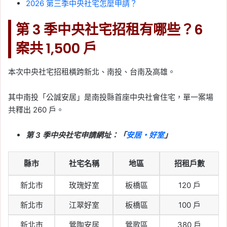
2026 第三季中央社宅怎麼申請？
第 3 季中央社宅招租有哪些？6
案共 1,500 戶
本次中央社宅招租橫跨新北、南投、台南及高雄。
其中南投「公誠安居」是南投縣首座中央社會住宅，單一案場
共釋出 260 戶。
第 3 季中央社宅申請網址：「
安居・好室
」
縣市
社宅名稱
地區
招租戶數
新北市
玫瑰好室
板橋區
120 戶
新北市
江翠好室
板橋區
100 戶
新北市
鶯陶安居
鶯歌區
380 戶