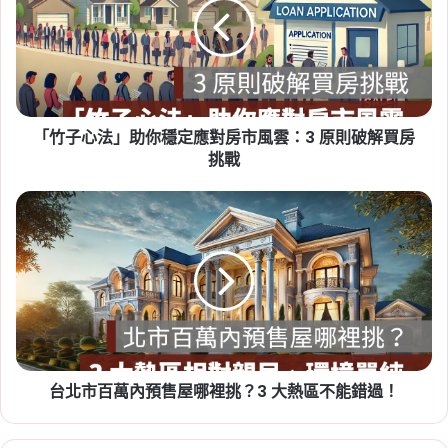
期、續約漲租上限暫緩，最新重
法」
助
點一次看
你
Tag:
房東
,
社會住宅
,
租屋
,
租屋族
,
租屋注意事
穩
定
項
,
租屋糾紛
,
租屋補助
,
租屋補助申請
,
租屋補助
應
資格
「竹子心法」助你穩定應對房市風雲：3 原則破解買房
對
房
挑戰
市
風
台
雲：
北
3
市
原
百
2026-07-20
則
萬
新竹人注意！竹科旁將新增 838
破
內
戶社宅，「金城安居」預計
解
預
買
售
2029 年完工
房
屋
挑
台北市百萬內預售屋哪裡挑？3 大熱區不能錯過！
Tag:
新竹
,
新竹市
,
新竹縣
,
社會住宅
,
社會住宅
哪
戰
裡
進度
,
竹科
挑？