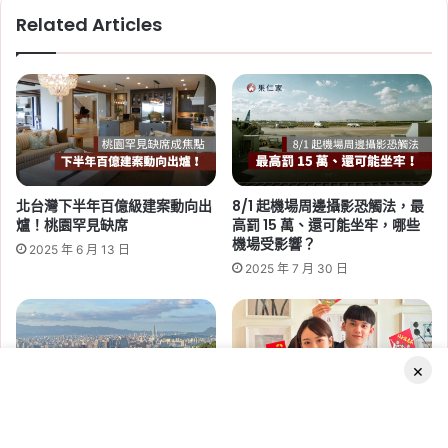
3
Related Articles
大
熱
區
不
能
2026-06-29
錯
桃園社會住宅續租租金 2026：
過！
蘆竹一號、平鎮一號、八德三號
社宅分 3 年緩漲
北台灣下半年百億級建案動向出
8/1 起機場周邊攝影恐觸法，最
爐！桃園罕見缺席
高罰 15 萬、還可能坐牢，哪些
Tag:
桃園
,
桃園社宅基地
,
桃園社宅懶人包
,
桃園
機場受影響？
2025 年 6 月 13 日
社宅戶數
,
桃園社會住宅
,
桃園租屋
,
社會住宅
,
社
2025 年 7 月 30 日
會住宅申請
×
信義新聞：超甲組海鮮周邊店面
信義房屋聯手 3 大插畫家，獨家
2026-06-16
Facebook