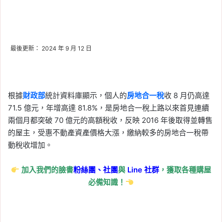
最後更新： 2024 年 9 月 12 日
根據
財政部
統計資料庫顯示，個人的
房地合一稅
收 8 月仍高達
71.5 億元，年增高達 81.8%，是房地合一稅上路以來首見連續
兩個月都突破 70 億元的高額稅收，反映 2016 年後取得並轉售
的屋主，受惠不動產資產價格大漲，繳納較多的房地合一稅帶
動稅收增加。
加入我們的臉書
粉絲團、
社團
與
Line
社群
，獲取各種購屋
必備知識！