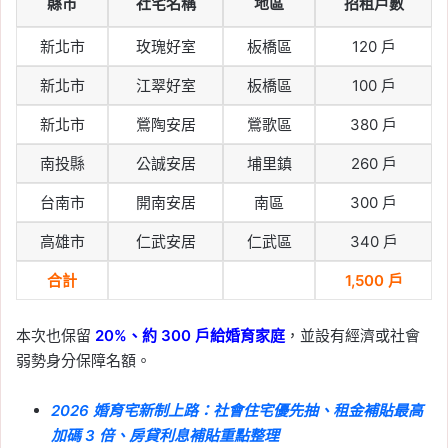
縣市
社宅名稱
地區
招租戶數
新北市
玫瑰好室
板橋區
120 戶
新北市
江翠好室
板橋區
100 戶
新北市
鶯陶安居
鶯歌區
380 戶
南投縣
公誠安居
埔里鎮
260 戶
台南市
開南安居
南區
300 戶
高雄市
仁武安居
仁武區
340 戶
合計
1,500 戶
本次也保留
20%、約 300 戶給婚育家庭
，並設有經濟或社會
弱勢身分保障名額。
2026 婚育宅新制上路：社會住宅優先抽、租金補貼最高
加碼 3 倍、房貸利息補貼重點整理