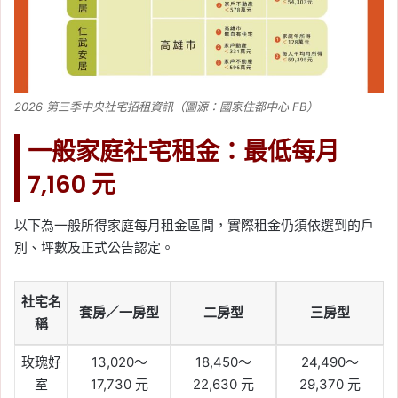
2026 第三季中央社宅招租資訊（圖源：國家住都中心 FB）
一般家庭社宅租金：最低每月
7,160 元
以下為一般所得家庭每月租金區間，實際租金仍須依選到的戶
別、坪數及正式公告認定。
社宅名
套房／一房型
二房型
三房型
稱
玫瑰好
13,020～
18,450～
24,490～
室
17,730 元
22,630 元
29,370 元