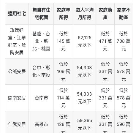
無自有住
家庭年
每人平均
家庭動
家庭不
適用社宅
宅範圍
所得
月所得
產
動產
玫瑰好
基隆、台
低於
低於
低於
室、江翠
62,125
北、新
145 萬
471 萬
708 萬
好室、鶯
元以下
北、桃園
元
元
元
陶安居
低於
低於
低於
台中、彰
54,303
公誠安居
109 萬
331 萬
578 萬
化、南投
元以下
元
元
元
低於
低於
低於
54,303
開南安居
台南市
114 萬
331 萬
578 萬
元以下
元
元
元
低於
低於
低於
59,395
仁武安居
高雄市
128 萬
331 萬
596 萬
元以下
元
元
元