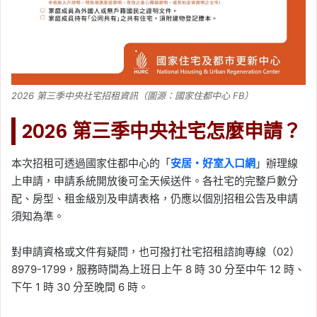
2026 第三季中央社宅招租資訊（圖源：國家住都中心 FB）
2026 第三季中央社宅怎麼申請？
本次招租可透過國家住都中心的「
安居・好室入口網
」辦理線
上申請，申請系統開放後可全天候送件。各社宅的完整戶數分
配、房型、租金級別及申請表格，仍應以個別招租公告及申請
須知為準。
對申請資格或文件有疑問，也可撥打社宅招租諮詢專線（02）
8979-1799，服務時間為上班日上午 8 時 30 分至中午 12 時、
下午 1 時 30 分至晚間 6 時。