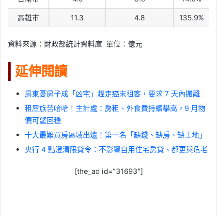
高雄市
11.3
4.8
135.9%
資料來源：財政部統計資料庫 單位：億元
延伸閱讀
房東憂房子成「凶宅」趕走癌末租客，要求 7 天內搬離
租屋族苦哈哈！主計處：房租、外食費持續攀高，9 月物
價可望回穩
十大最難買房區域出爐！第一名「缺錢、缺房、缺土地」
央行 4 點澄清限貸令：不影響自用住宅房貸、都更與危老
[the_ad id=”31693″]