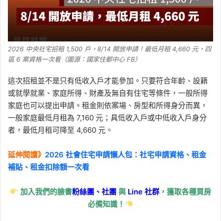
2026 中央社宅招租 1,500 戶，8/14 開放申請！最低月租 4,660 元，四
區 6 案資格一次看（圖源：國家住都中心 FB）
這次招租並不是只有低收入戶才能參加。只要符合年齡、設籍
或就學就業、家庭所得、財產及無自有住宅等條件，一般所得
家庭也可以提出申請。租金則依案場、房型和所得身分而異，
一般家庭最低月租為 7,160 元；具低收入戶或中低收入戶身分
者，最低月租可降至 4,660 元。
延伸閱讀》
2026 社會住宅申請懶人包：社宅申請資格、租金
補貼、租金扣除額一次看
加入我們的臉書
粉絲團、
社團
與
Line
社群
，獲取各種買房
必備知識！