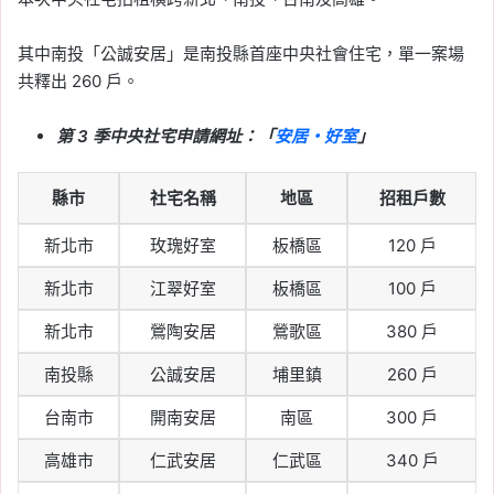
其中南投「公誠安居」是南投縣首座中央社會住宅，單一案場
共釋出 260 戶。
第 3 季中央社宅申請網址：「
安居・好室
」
縣市
社宅名稱
地區
招租戶數
新北市
玫瑰好室
板橋區
120 戶
新北市
江翠好室
板橋區
100 戶
新北市
鶯陶安居
鶯歌區
380 戶
南投縣
公誠安居
埔里鎮
260 戶
台南市
開南安居
南區
300 戶
高雄市
仁武安居
仁武區
340 戶