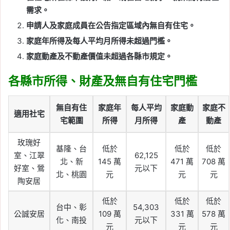
需求。
申請人及家庭成員在公告指定區域內無自有住宅。
家庭年所得及每人平均月所得未超過門檻。
家庭動產及不動產價值未超過各縣市規定。
各縣市所得、財產及無自有住宅門檻
無自有住
家庭年
每人平均
家庭動
家庭不
適用社宅
宅範圍
所得
月所得
產
動產
玫瑰好
基隆、台
低於
低於
低於
室、江翠
62,125
北、新
145 萬
471 萬
708 萬
好室、鶯
元以下
北、桃園
元
元
元
陶安居
低於
低於
低於
台中、彰
54,303
公誠安居
109 萬
331 萬
578 萬
化、南投
元以下
元
元
元