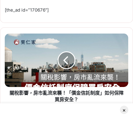
[the_ad id=”170676″]
關
2026-07-23
稅
租賃專法修法急轉彎！3 年租
影
期、續約漲租上限暫緩，最新重
響，
房
點一次看
市
Tag:
房東
,
社會住宅
,
租屋
,
租屋族
,
租屋注意事
亂
流
項
,
租屋糾紛
,
租屋補助
,
租屋補助申請
,
租屋補助
來
資格
關稅影響，房市亂流來襲！「價金信託制度」如何保障
襲！
「價
買房安全？
金
×
信
【台
託
中
制
建
度」
案
2026-07-20
Facebook