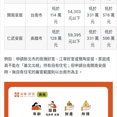
低於
低於
低於
54,303
開南安居
台南市
114 萬
331 萬
578 萬
元以下
元
元
元
低於
低於
低於
59,395
仁武安居
高雄市
128 萬
331 萬
596 萬
元以下
元
元
元
例如：申請新北市的玫瑰好室、江翠好室或鶯陶安居，家庭成
員不能在「基北北桃」持有自有住宅；但申請台南開南安居
時，無自有住宅的審查範圍則以台南市為主。