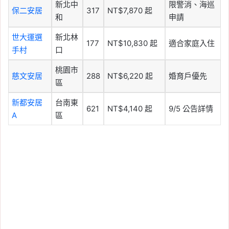
新北中
限警消、海巡
保二安居
317
NT$7,870 起
和
申請
世大運選
新北林
177
NT$10,830 起
適合家庭入住
手村
口
桃園市
慈文安居
288
NT$6,220 起
婚育戶優先
區
新都安居
台南東
621
NT$4,140 起
9/5 公告詳情
A
區