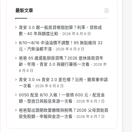
最新文章
青安 3.0 跟一般房貸哪個划算？利率、貸款成
數、40 年與額度比較
2026 年 8 月 9 日
8/10～8/16 中油油價不調整！95 無鉛維持 32
元，汽柴油都不漲
2026 年 8 月 9 日
爸爸 65 歲還能辦房貸嗎？2026 退休族房貸年
齡、年限、青安 3.0 與銀行審核一次看
2026 年
8 月 8 日
青安 3.0 vs 青安 2.0 差在哪？沿用、撤案重申請
一次看
2026 年 8 月 8 日
0050 配息 8/10 入帳！一張領 600 元，配息金
額、發放日與股息來源一次看
2026 年 8 月 7 日
爸爸幫出頭期款要繳贈與稅嗎？2026 父母資助買
房免稅額、申報與金流一次看
2026 年 8 月 7 日