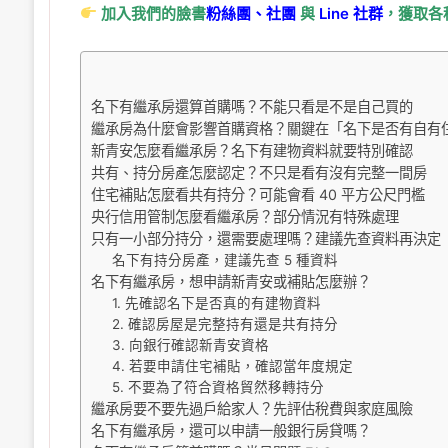
加入我們的臉書
粉絲團、
社團
與
Line
社群
，獲取各
名下有繼承房還算首購嗎？不能只看是不是自己買的
繼承房為什麼會影響首購資格？關鍵在「名下是否有自有
新青安怎麼看繼承房？名下有建物資料就要特別確認
共有、持分房產怎麼認定？不只是看有沒有完整一間房
住宅補貼怎麼看共有持分？可能會看 40 平方公尺門檻
央行信用管制怎麼看繼承房？部分情況有特殊處理
只有一小部分持分，還需要處理嗎？建議先查資料再決定
名下有持分房產，建議先查 5 種資料
名下有繼承房，想申請新青安或補貼怎麼辦？
1. 先確認名下是否真的有建物資料
2. 確認房屋是完整持有還是共有持分
3. 向銀行確認新青安資格
4. 若要申請住宅補貼，確認當年度規定
5. 不要為了符合資格貿然移轉持分
繼承房要不要先過戶給家人？先評估稅費與家庭風險
名下有繼承房，還可以申請一般銀行房貸嗎？