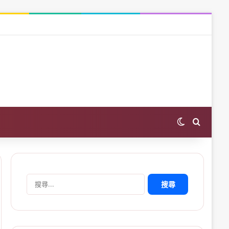
Switch skin
Search 
搜
尋
關
鍵
字: