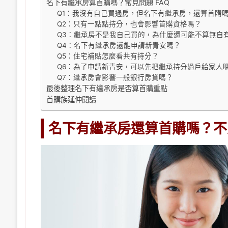
名下有繼承房算首購嗎？常見問題 FAQ
Q1：我沒有自己買過房，但名下有繼承房，還算首購
Q2：只有一點點持分，也會影響首購資格嗎？
Q3：繼承房不是我自己買的，為什麼還可能不算無自
Q4：名下有繼承房還能申請新青安嗎？
Q5：住宅補貼怎麼看共有持分？
Q6：為了申請新青安，可以先把繼承持分過戶給家人
Q7：繼承房會影響一般銀行房貸嗎？
最後整理名下有繼承房是否算首購重點
首購族延伸閱讀
名下有繼承房還算首購嗎？不