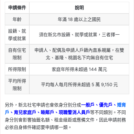
申請條件
說明
年齡
年滿 18 歲以上之國民
設籍、就
須在新北市設籍、就學或就業，三者擇一
學或就業
自有住宅
申請人、配偶及申請人戶籍內直系親屬，在雙
限制
北、基隆、桃園名下均無自有住宅
所得限制
家庭年所得未超過 144 萬元
平均所得
平均每人每月所得未超過 5 萬 9,150 元
限制
另外，新北社宅申請也會依身分別分成
一般戶、優先戶、
婚育
戶
、育兒家庭戶、睦鄰戶、現職警消人員戶
等不同類別。不同
身分別會影響抽籤名額、租金級距或應備文件，因此申請前務
必依自身條件確認要申請哪一類。