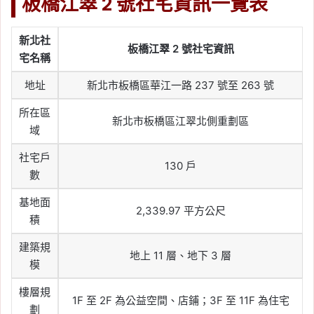
板橋江翠 2 號社宅資訊一覽表
新北社
板橋江翠 2 號社宅資訊
宅名稱
地址
新北市板橋區華江一路 237 號至 263 號
所在區
新北市板橋區江翠北側重劃區
域
社宅戶
130 戶
數
基地面
2,339.97 平方公尺
積
建築規
地上 11 層、地下 3 層
模
樓層規
1F 至 2F 為公益空間、店鋪；3F 至 11F 為住宅
劃