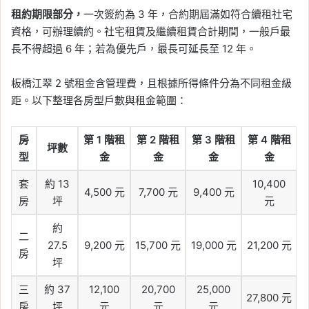
租約期限部分，
一次簽約為 3 年，合約期屆滿如符合續租社宅
資格，可辦理續約。社宅租賃及繼續租賃合計期間，一般戶最
長不得超過 6 年；若為優先戶，最長可延長至 12 年。
板橋江翠 2 號租金含管理費，且根據所得條件分為不同租金級
距。以下整理各房型戶數與租金範圍：
房
第 1 階租
第 2 階租
第 3 階租
第 4 階租
坪數
型
金
金
金
金
套
約 13
10,400
4,500 元
7,700 元
9,400 元
房
坪
元
約
二
27.5
9,200 元
15,700 元
19,000 元
21,200 元
房
坪
三
約 37
12,100
20,700
25,000
27,800 元
房
坪
元
元
元