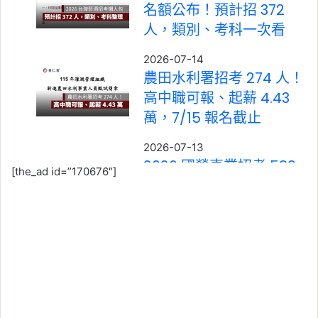
名額公布！預計招 372
人，類別、考科一次看
2026-07-14
農田水利署招考 274 人！
高中職可報、起薪 4.43
萬，7/15 報名截止
2026-07-13
2026 國營事業招考 589
[the_ad id=”170676″]
人！7/13 報名截止，起薪
約 4.6 萬（台電/中油/台
水/台糖）
2026-07-11
建照核准還是可能違規？
青埔置地廣場超高 17 公
尺，責任到底算誰的