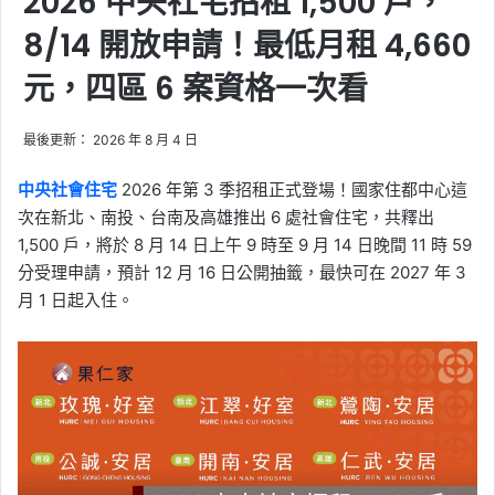
2026 中央社宅招租 1,500 戶，
桃園可負擔住宅是什麼？
買永久居住權、房價約市
8/14 開放申請！最低月租 4,660
價 5 至 6 成，中央疑慮一
元，四區 6 案資格一次看
次看
Tag:
可負擔住宅
, 
桃園
, 
桃園建案
, 
桃園
最後更新： 2026 年 8 月 4 日
房價
, 
桃園房市
, 
桃園買房
2026-05-30
中央社會住宅
2026 年第 3 季招租正式登場！國家住都中心這
Joeman 開箱陶朱隱
次在新北、南投、台南及高雄推出 6 處社會住宅，共釋出
園！信義區 12 億豪宅 5
1,500 戶，將於 8 月 14 日上午 9 時至 9 月 14 日晚間 11 時 59
分受理申請，預計 12 月 16 日公開抽籤，最快可在 2027 年 3
大設計亮點一次看
月 1 日起入住。
Tag:
信義區
, 
台北
, 
台北市
, 
台北市建案
, 
樂屋網
, 
陶朱隱園
2026-05-29
輝達台灣大徵才！星群總
部 2030 啟用，近百職
缺、薪資待遇一次看