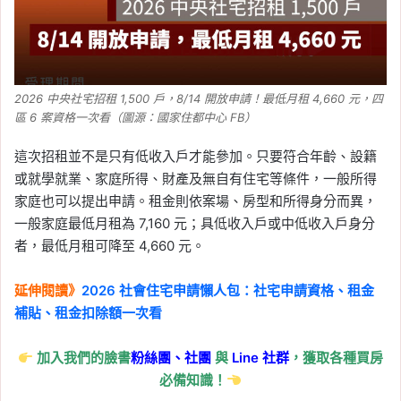
Tag:
NVIDIA Constellation
, 
NVIDIA 台
灣
, 
NVIDIA 徵才
, 
輝達台灣大徵才
, 
輝達
台灣總部
, 
輝達徵才
, 
輝達星群
, 
輝達職
缺
, 
輝達薪資
, 
黃仁勳
2026-05-27
2026 中央社宅招租 1,500 戶，8/14 開放申請！最低月租 4,660 元，四
少子化大禮包 18 項措施：
區 6 案資格一次看（圖源：國家住都中心 FB）
0 到 18 歲成長津貼、產假
這次招租並不是只有低收入戶才能參加。只要符合年齡、設籍
延長、婚育宅與租金補貼
或就學就業、家庭所得、財產及無自有住宅等條件，一般所得
重點整理
家庭也可以提出申請。租金則依案場、房型和所得身分而異，
Tag:
托育補助
, 
津貼
, 
生育補助
, 
租屋補
一般家庭最低月租為 7,160 元；具低收入戶或中低收入戶身分
助
, 
育兒津貼
, 
補助
者，最低月租可降至 4,660 元。
2026-05-25
家庭主婦月領 5000 元是
延伸閱讀》
2026 社會住宅申請懶人包：社宅申請資格、租金
新補助嗎？領取條件、資
補貼、租金扣除額一次看
格、預計上路時間一次看
加入我們的臉書
粉絲團、
社團
與
Line
社群
，獲取各種買房
Tag:
國民年金
, 
津貼
, 
補助
必備知識！
2026-05-23