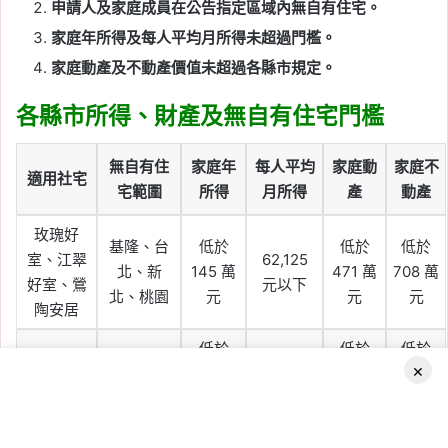
申請人及家庭成員在公告指定區域內無自有住宅。
家庭年所得及每人平均月所得未超過門檻。
家庭動產及不動產價值未超過各縣市規定。
各縣市所得、財產及無自有住宅門檻
無自有住
家庭年
每人平均
家庭動
家庭不
適用社宅
宅範圍
所得
月所得
產
動產
玫瑰好
基隆、台
低於
低於
低於
室、江翠
62,125
北、新
145 萬
471 萬
708 萬
好室、鶯
元以下
北、桃園
元
元
元
陶安居
低於
低於
低於
台中、彰
54,303
×
公誠安居
109 萬
331 萬
578 萬
化、南投
元以下
元
元
元
低於
低於
低於
Facebook