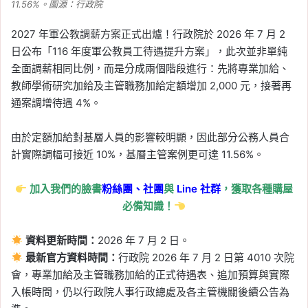
11.56%。圖源：行政院
2027 年軍公教調薪方案正式出爐！行政院於 2026 年 7 月 2
日公布「116 年度軍公教員工待遇提升方案」，此次並非單純
全面調薪相同比例，而是分成兩個階段進行：先將專業加給、
教師學術研究加給及主管職務加給定額增加 2,000 元，接著再
通案調增待遇 4%。
由於定額加給對基層人員的影響較明顯，因此部分公務人員合
計實際調幅可接近 10%，基層主管案例更可達 11.56%。
加入我們的臉書
粉絲團、
社團
與
Line
社群
，獲取各種購屋
必備知識！
資料更新時間：
2026 年 7 月 2 日。
最新官方資料時間：
行政院 2026 年 7 月 2 日第 4010 次院
會，專業加給及主管職務加給的正式待遇表、追加預算與實際
入帳時間，仍以行政院人事行政總處及各主管機關後續公告為