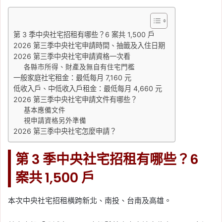
新青安月付金試算：貸
800 萬、1,000 萬，寬限
第 3 季中央社宅招租有哪些？6 案共 1,500 戶
期前後差多少
2026 第三季中央社宅申請時間、抽籤及入住日期
2026 第三季中央社宅申請資格一次看
Tag:
寬限期
, 
房貸月付金
, 
房貸試算
, 
新
各縣市所得、財產及無自有住宅門檻
青安
, 
新青安寬限期
, 
新青安房貸
, 
新青
一般家庭社宅租金：最低每月 7,160 元
安月付金
, 
新青安試算
, 
新青安貸款
, 
本
低收入戶、中低收入戶租金：最低每月 4,660 元
息攤還
2026 第三季中央社宅申請文件有哪些？
2026-05-22
基本應備文件
新青安利息補貼到什麼時
視申請資格另外準備
候？2026 補貼退場後房
2026 第三季中央社宅怎麼申請？
貸會變貴嗎
第 3 季中央社宅招租有哪些？6
Tag:
新青安
, 
新青安2026
, 
新青安利息
補貼
, 
新青安利率
, 
新青安房貸
, 
新青安
案共 1,500 戶
補貼
, 
新青安退場
, 
青年安心成家
2026-05-21
本次中央社宅招租橫跨新北、南投、台南及高雄。
新青安寬限期到期怎麼