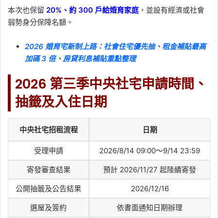
Happy City Index 2026
, 
台北幸福城
本次也保留
20%、約 300 戶給婚育家庭
，並設有經濟或社會
市
, 
新北幸福城市
弱勢身分保障名額。
2026-05-13
陶朱隱園有人買嗎？陶朱
2026 婚育宅新制上路：社會住宅優先抽、租金補貼最高
隱園價格、管理費、建
加碼 3 倍、房貸利息補貼重點整理
商、實價登錄一次看
2026 第三季中央社宅申請時間、
Tag:
信義區
, 
台北市
, 
台北市建案
, 
陶朱
隱園
抽籤及入住日期
2026-05-11
國民年金 5 月入帳時間整
中央社宅招租流程
日期
理：生育給付、喪葬給付
等 19 筆款項入帳時間一次
受理申請
2026/8/14 09:00～9/14 23:59
看
寄發審查結果
預計 2026/11/27 起陸續寄發
Tag:
勞動部
, 
勞工
, 
國民年金
, 
津貼
, 
補
公開抽籤及公告結果
2026/12/16
助
選屋及簽約
依書面通知日期辦理