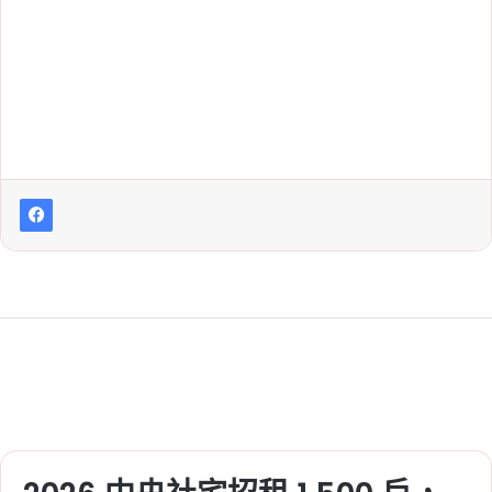
Tag:
使用執照
, 
國泰人壽
, 
建造執照
, 
桃
園房市
, 
置地廣場桃園
, 
航高限制
, 
青埔
2026-07-09
青埔置地廣場要拆 4 層？
超高 17 公尺、航高限制與
最新進度一次看
Tag:
圓錐面管制
, 
桃園航空城
, 
爛尾樓
, 
置地廣場桃園
, 
航高限制
2026-07-08
新北捷運招考 93 名！最
高月薪 6.2 萬，職缺名
額、報名期限、考試面試
時間一次看
Tag:
捷運
, 
捷運三鶯線
, 
新北捷運
2026-06-16