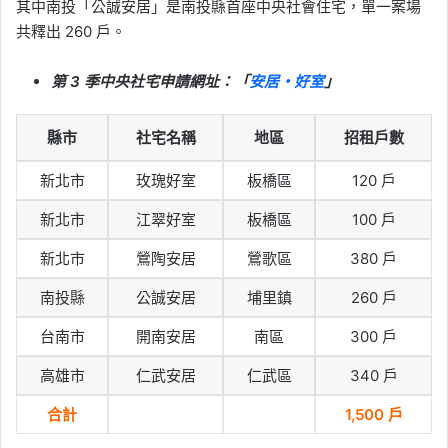
辦？月付金暴增原因、試
其中南投「公誠安居」是南投縣首座中央社會住宅，單一案場
算與 3 招準備方法
共釋出 260 戶。
Tag:
房貸寬限期
, 
房貸試算
, 
新青安
, 
新
第 3 季中央社宅申請網址：「
安居・好室
」
青安寬限期
, 
新青安房貸
, 
新青安月付金
, 
新青安補貼
, 
新青安還本
縣市
社宅名稱
地區
招租戶數
2026-05-20
政府將推「0 到 18 歲成長
新北市
玫瑰好室
板橋區
120 戶
津貼」，規劃兒少每人每
月領 5,000 元
新北市
江翠好室
板橋區
100 戶
新北市
鶯陶安居
鶯歌區
380 戶
Tag:
津貼
, 
育兒津貼
, 
補助
2026-05-19
南投縣
公誠安居
埔里鎮
260 戶
2026 全球最幸福城市排
名出爐：新北第 44、台
台南市
開南安居
南區
300 戶
北第 46，台灣贏過倫
高雄市
仁武安居
仁武區
340 戶
敦、名古屋
合計
1,500 戶
Tag:
2026 全球最幸福城市排名
, 