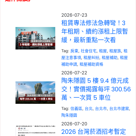
2026-07-23
租賃專法修法急轉彎！3
年租期、續約漲租上限暫
緩，最新重點一次看
Tag:
房東
, 
社會住宅
, 
租屋
, 
租屋族
, 
租
屋注意事項
, 
租屋糾紛
, 
租屋補助
, 
租屋
補助申請
, 
租屋補助資格
2026-07-22
陶朱隱園 5 樓 9.4 億元成
交！實價揭露每坪 300.56
萬、一次買 5 車位
Tag:
信義區
, 
台北
, 
台北市
, 
台北市建案
, 
陶朱隱園
2026-07-20
2026 台灣菸酒招考暫定