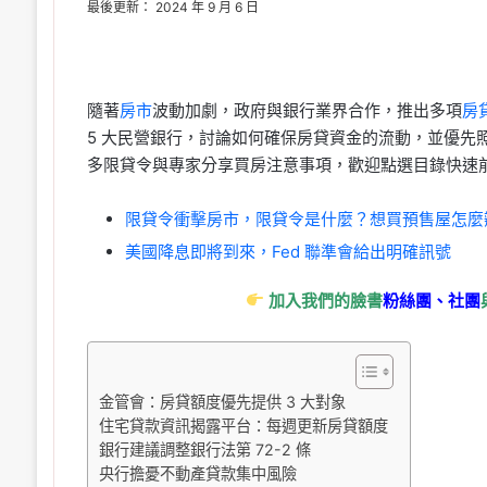
最後更新： 2024 年 9 月 6 日
隨著
房市
波動加劇，政府與銀行業界合作，推出多項
房
5 大民營銀行，討論如何確保房貸資金的流動，並優先
多限貸令與專家分享買房注意事項，歡迎點選目錄快速
限貸令衝擊房市，限貸令是什麼？想買預售屋怎麼辦
美國降息即將到來，Fed 聯準會給出明確訊號
加入我們的臉書
粉絲團、
社團
金管會：房貸額度優先提供 3 大對象
住宅貸款資訊揭露平台：每週更新房貸額度
銀行建議調整銀行法第 72-2 條
央行擔憂不動產貸款集中風險