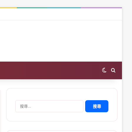
Switch skin
Search 
搜
尋
關
鍵
字: