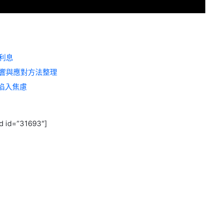
利息
響與應對方法整理
陷入焦慮
d id=”31693″]