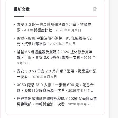
最新文章
青安 3.0 跟一般房貸哪個划算？利率、貸款成
數、40 年與額度比較
2026 年 8 月 9 日
8/10～8/16 中油油價不調整！95 無鉛維持 32
元，汽柴油都不漲
2026 年 8 月 9 日
爸爸 65 歲還能辦房貸嗎？2026 退休族房貸年
齡、年限、青安 3.0 與銀行審核一次看
2026 年
8 月 8 日
青安 3.0 vs 青安 2.0 差在哪？沿用、撤案重申請
一次看
2026 年 8 月 8 日
0050 配息 8/10 入帳！一張領 600 元，配息金
額、發放日與股息來源一次看
2026 年 8 月 7 日
爸爸幫出頭期款要繳贈與稅嗎？2026 父母資助買
房免稅額、申報與金流一次看
2026 年 8 月 7 日