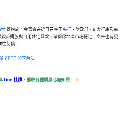
貸
控管措施。金管會在近日召集了
央行
、財政部、8 大行庫及前
照顧首購族與自用住宅貸款，確保房地產市場穩定。文末也有更
前往閱讀！
？PTT 分享解法
與
Line
社群
，獲取各種購屋必備知識！