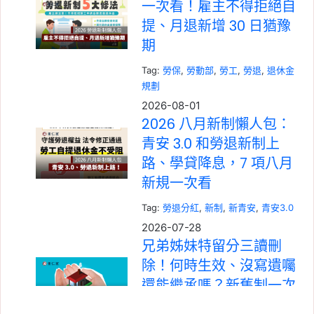
一次看！雇主不得拒絕自
提、月退新增 30 日猶豫
期
Tag:
勞保
, 
勞動部
, 
勞工
, 
勞退
, 
退休金
規劃
2026-08-01
2026 八月新制懶人包：
青安 3.0 和勞退新制上
路、學貸降息，7 項八月
新規一次看
Tag:
勞退分紅
, 
新制
, 
新青安
, 
青安3.0
2026-07-28
兄弟姊妹特留分三讀刪
除！何時生效、沒寫遺囑
還能繼承嗎？新舊制一次
看