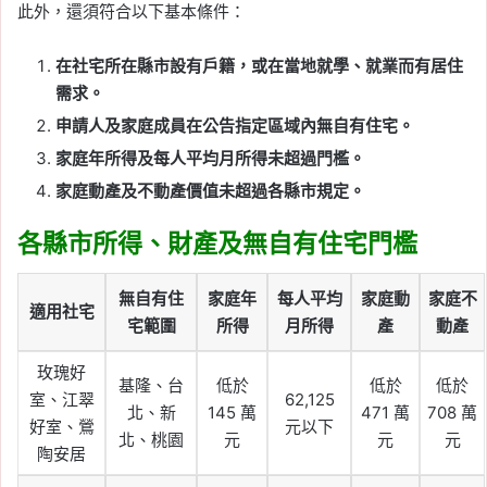
此外，還須符合以下基本條件：
在社宅所在縣市設有戶籍，或在當地就學、就業而有居住
需求。
申請人及家庭成員在公告指定區域內無自有住宅。
家庭年所得及每人平均月所得未超過門檻。
家庭動產及不動產價值未超過各縣市規定。
各縣市所得、財產及無自有住宅門檻
無自有住
家庭年
每人平均
家庭動
家庭不
適用社宅
宅範圍
所得
月所得
產
動產
玫瑰好
基隆、台
低於
低於
低於
室、江翠
62,125
北、新
145 萬
471 萬
708 萬
好室、鶯
元以下
北、桃園
元
元
元
陶安居