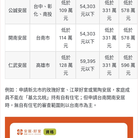
低於
低於
低於
台中、彰
54,303
公誠安居
109 萬
331 萬
578 萬
化、南投
元以下
元
元
元
低於
低於
低於
54,303
開南安居
台南市
114 萬
331 萬
578 萬
元以下
元
元
元
低於
低於
低於
59,395
仁武安居
高雄市
128 萬
331 萬
596 萬
元以下
元
元
元
例如：申請新北市的玫瑰好室、江翠好室或鶯陶安居，家庭成
員不能在「基北北桃」持有自有住宅；但申請台南開南安居
時，無自有住宅的審查範圍則以台南市為主。