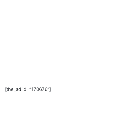
Tag:
不動產繼承
, 
拋棄繼承
, 
繼承
, 
繼承
登記
, 
繼承移轉
, 
繼承轉移
2026-07-23
2026 十大吃電怪獸排行
揭曉！冷氣、冰箱誰最耗
電？省電方法一次看
Tag:
冷氣
, 
夏季電費
, 
家電
, 
省電
, 
網路
溫度計
2026-07-21
勞動部外送專法 7/21 上
[the_ad id=”170676″]
路！外送員報酬、停權申
訴、保險與商家權益一次
看
Tag:
勞動部
2026-07-20
2026 台灣菸酒招考暫定