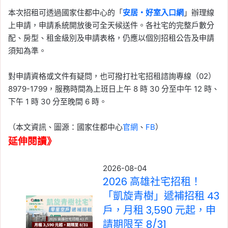
本次招租可透過國家住都中心的「
安居・好室入口網
」辦理線
上申請，申請系統開放後可全天候送件。各社宅的完整戶數分
配、房型、租金級別及申請表格，仍應以個別招租公告及申請
須知為準。
對申請資格或文件有疑問，也可撥打社宅招租諮詢專線（02）
8979-1799，服務時間為上班日上午 8 時 30 分至中午 12 時、
下午 1 時 30 分至晚間 6 時。
（本文資訊、圖源：國家住都中心
官網
、
FB
）
延伸閱讀》
2026-08-04
2026 高雄社宅招租！
「凱旋青樹」遞補招租 43
戶，月租 3,590 元起，申
請期限至 8/31