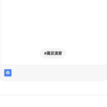
名額公布！預計招 372
人，類別、考科一次看
2026-07-14
農田水利署招考 274 人！
高中職可報、起薪 4.43
萬，7/15 報名截止
2026-07-13
萬安演習
企業托育補助延長至
9/30！逾 750 家申請，
托兒設施最高補助 500 萬
元
Tag:
勞保
, 
勞動部
, 
勞工
, 
勞退分紅
, 
托
育補助
, 
津貼
, 
生育補助
, 
補助
2026-07-13
2026 國營事業招考 589