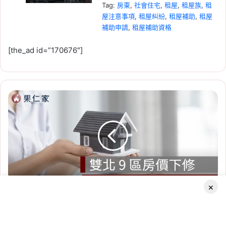
Tag:
房東
, 
社會住宅
, 
租屋
, 
租屋族
, 
租
屋注意事項
, 
租屋糾紛
, 
租屋補助
, 
租屋
補助申請
, 
租屋補助資格
2026-07-20
[the_ad id=”170676″]
新竹人注意！竹科旁將新
增 838 戶社宅，「金城安
居」預計 2029 年完工
蛋
Tag:
新竹
, 
新竹市
, 
新竹縣
, 
社會住宅
, 
黃
社會住宅進度
, 
竹科
區
2026-06-29
跌
桃園社會住宅續租租金
給
你
2026：蘆竹一號、平鎮一
看，
號、八德三號社宅分 3 年
蛋
緩漲
白
×
蛋黃區跌給你看，蛋白區也沒撐住！雙北 9 區房價同步
區
Tag:
桃園
, 
桃園社宅基地
, 
桃園社宅懶人
也
下修
包
, 
桃園社宅戶數
, 
桃園社會住宅
, 
桃園
沒
撐
租屋
, 
社會住宅
, 
社會住宅申請
2025
Facebook