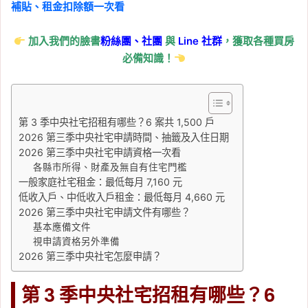
物、藥品、證件一次看
補貼、租金扣除額一次看
Tag:
全民求生避難手冊
, 
颱風
加入我們的臉書
粉絲團、
社團
與
Line
社群
，獲取各種買房
2026-07-09
必備知識！
巴威颱風逼近！台水完成
全台儲水 480 萬噸，提醒
民眾先儲水、停水關抽水
馬達
第 3 季中央社宅招租有哪些？6 案共 1,500 戶
2026 第三季中央社宅申請時間、抽籤及入住日期
Tag:
防颱準備
, 
颱風
, 
颱風停班停課
2026 第三季中央社宅申請資格一次看
2026-07-08
各縣市所得、財產及無自有住宅門檻
勞保年金拋棄划算嗎？社
一般家庭社宅租金：最低每月 7,160 元
低收入戶、中低收入戶租金：最低每月 4,660 元
福補助差額與 3 種案例試
2026 第三季中央社宅申請文件有哪些？
算，申請前先算這筆帳
基本應備文件
視申請資格另外準備
Tag:
保險
, 
勞保
, 
勞動部
, 
勞工
2026 第三季中央社宅怎麼申請？
2026-07-08
新北捷運招考 93 名！最
第 3 季中央社宅招租有哪些？6
高月薪 6.2 萬，職缺名