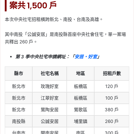
案共 1,500 戶
額、報名期限、考試面試
時間一次看
本次中央社宅招租橫跨新北、南投、台南及高雄。
Tag:
捷運
, 
捷運三鶯線
, 
新北捷運
2026-07-07
其中南投「公誠安居」是南投縣首座中央社會住宅，單一案場
勞動部提勞退舊制新方
共釋出 260 戶。
案：純舊制勞工可自提
6%，退休金可提前轉入新
第 3 季中央社宅申請網址：「
安居・好室
」
制專戶
縣市
社宅名稱
地區
招租戶數
Tag:
勞保
, 
勞動部
, 
勞工
, 
勞退分紅
2026-07-07
新北市
玫瑰好室
板橋區
120 戶
歐盟關稅新制上路！150
新北市
江翠好室
板橋區
100 戶
歐元以下商品每品項收 3
歐元，中華郵政暫停部分
新北市
鶯陶安居
鶯歌區
380 戶
包裹
南投縣
公誠安居
埔里鎮
260 戶
Tag:
新制
, 
關稅
台南市
開南安居
南區
300 戶