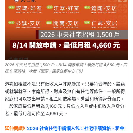
門
, 
防颱準備
, 
颱風
, 
颱風停班停課
2026-07-11
7/11 巴威颱風淹水警戒名
單公布！6 縣市 17 鄉鎮需
留意
Tag:
淹水
, 
防颱準備
, 
颱風
, 
颱風停班停
課
2026-07-11
2026 中央社宅招租 1,500 戶，8/14 開放申請！最低月租 4,660 元，四
防汛沙包怎麼放？哪裡可
區 6 案資格一次看（圖源：國家住都中心 FB）
以領？颱風防淹水、沙包
堆疊方式一次看
這次招租並不是只有低收入戶才能參加。只要符合年齡、設籍
或就學就業、家庭所得、財產及無自有住宅等條件，一般所得
Tag:
防水
, 
防水閘門
, 
防颱準備
, 
颱風
, 
家庭也可以提出申請。租金則依案場、房型和所得身分而異，
颱風停班停課
一般家庭最低月租為 7,160 元；具低收入戶或中低收入戶身分
2026-07-10
者，最低月租可降至 4,660 元。
防颱避難包清單：颱風來
前要準備什麼？飲水、食
延伸閱讀》
2026 社會住宅申請懶人包：社宅申請資格、租金