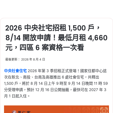
人！7/13 報名截止，起薪
約 4.6 萬（台電/中油/台
水/台糖）
2026 中央社宅招租 1,500 戶，
2026-07-13
航高限制怎麼查？輸入地
8/14 開放申請！最低月租 4,660
址查詢機場禁限建範圍，
元，四區 6 案資格一次看
圓錐面、水平面一次看懂
Tag:
圓錐面
, 
建築高度
, 
桃園機場
, 
機場
最後更新： 2026 年 8 月 4 日
禁限建
, 
航高限制
, 
航高限制查詢
中央社會住宅
2026 年第 3 季招租正式登場！國家住都中心這
2026-07-12
颱風停電停水怎麼辦？行
次在新北、南投、台南及高雄推出 6 處社會住宅，共釋出
1,500 戶，將於 8 月 14 日上午 9 時至 9 月 14 日晚間 11 時 59
動電源、儲水、冰箱、用
分受理申請，預計 12 月 16 日公開抽籤，最快可在 2027 年 3
電安全，防颱準備清單一
月 1 日起入住。
次看
Tag:
全民求生避難手冊
, 
防水
, 
防水閘