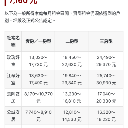
7,160 元
以下為一般所得家庭每月租金區間，實際租金仍須依選到的戶
別、坪數及正式公告認定。
社宅名
套房／一房型
二房型
三房型
稱
玫瑰好
13,020～
18,450～
24,490～
室
17,730 元
22,630 元
29,370 元
江翠好
13,630～
19,840～
25,740～
室
17,490 元
29,840 元
30,930 元
鶯陶安
8,170～10,770
13,230～
17,040～
居
元
16,810 元
20,330 元
公誠安
7,740～8,910
12,810～
16,320～
居
元
14,530 元
18,220 元