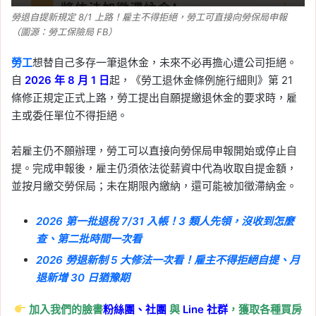
勞退自提新規定 8/1 上路！雇主不得拒絕，勞工可直接向勞保局申報
（圖源：勞工保險局 FB）
勞工
想替自己多存一筆退休金，未來不必再擔心遭公司拒絕。
自
2026 年 8 月 1 日
起，《勞工退休金條例施行細則》第 21
條修正規定正式上路，勞工提出自願提繳退休金的要求時，雇
主或委任單位不得拒絕。
若雇主仍不願辦理，勞工可以直接向勞保局申報開始或停止自
提。完成申報後，雇主仍須依法從薪資中代為收取自提金額，
並按月繳交勞保局；未在期限內繳納，還可能被加徵滯納金。
2026 第一批退稅 7/31 入帳！3 類人先領，沒收到怎麼
查、第二批時間一次看
2026 勞退新制 5 大修法一次看！雇主不得拒絕自提、月
退新增 30 日猶豫期
加入我們的臉書
粉絲團、
社團
與
Line
社群
，獲取各種買房