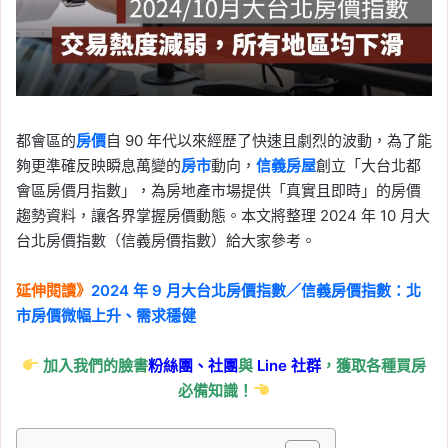
都會區的
房價
自 90 年代以來經歷了快速且劇烈的波動，為了能
夠更準確反映瞬息萬變的
房市
動向，
信義房屋
創立「大台北都
會區房價月指數」，為房地產市場提供「真實且即時」的房價
趨勢資料，讓各界掌握房價動態。本文將整理 2024 年 10 月大
台北房價指數（信義房價指數）給大家參考。
延伸閱讀》
2024 年 9 月大台北房價指數／信義房價指數：北
市房價微幅上升、需求穩健
加入我們的臉書
粉絲團、
社團
與
Line
社群
，獲取各種買房
必備知識！