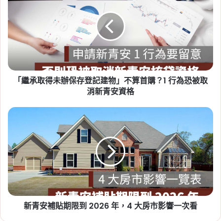
配偶申請年限也拉長
取
得
Tag:
日本
,
日本房市
,
日本買房
未
辦
保
存
登
「繼承取得未辦保存登記建物」不算首購？1 行為恐被取
記
建
消新青安資格
2026-08-05
物」
預售屋履約保證有哪幾種？價金
不
新
算
信託、開發信託與同業擔保優缺
青
首
安
點比較
購？
補
1
貼
Tag:
不動產開發信託
,
價金信託
,
價金返還
,
公會
行
期
連帶保證
,
同業連帶擔保
,
履約保證種類
,
履約保
為
限
證缺點
,
建商倒閉
,
預售屋履約保證
恐
到
被
2026
取
新青安補貼期限到 2026 年，4 大房市影響一次看
年，
消
4