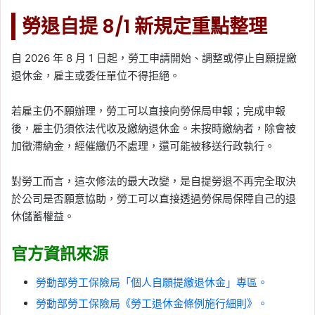
勞退自提 8/1 新規定重點整理
自 2026 年 8 月 1 日起，勞工申請開始、調整或停止自願提繳
退休金，雇主或委任單位不得拒絕。
若雇主仍不願辦理，勞工可以直接向勞保局申報；完成申報
後，雇主仍須依法代收及繳納退休金。未按時繳納者，除會被
加徵滯納金，經催繳仍不處理，還可能被移送行政執行。
對勞工而言，這次修法的最大改變，是自提勞退不再完全取決
於公司是否願意協助，勞工可以直接透過勞保局保障自己的退
休儲蓄權益。
官方資訊來源
勞動部勞工保險局「個人自願提繳退休金」專區。
勞動部勞工保險局《勞工退休金條例施行細則》。