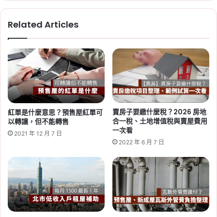
新
大
青
房
Related Articles
安
市
2026-08-04
資
影
2026 高雄社宅招租！「凱旋青
格
響
一
樹」遞補招租 43 戶，月租
次
3,590 元起，申請期限至 8/31
看
Tag:
中央社宅
,
社會住宅
,
社會住宅申請
,
社會住
宅申請資格
,
高雄
,
高雄市
,
高雄房市
,
高雄社會住
宅
賣房子要繳什麼稅？2026 房地
紅單是什麼意思？預售屋紅單可
合一稅、土地增值稅與賣屋費用
以轉讓，但不能轉售
一次看
2021 年 12 月 7 日
2022 年 6 月 7 日
2026-08-04
2026 中央社宅招租 1,500 戶，
8/14 開放申請！最低月租