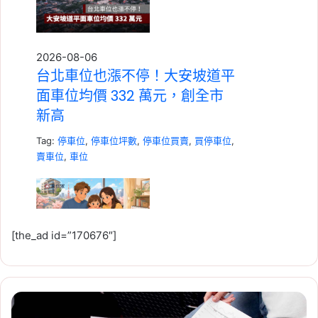
2026-08-06
台北車位也漲不停！大安坡道平
面車位均價 332 萬元，創全市
新高
Tag:
停車位
,
停車位坪數
,
停車位買賣
,
買停車位
,
賣車位
,
車位
[the_ad id=”170676″]
2026-08-05
日本永居門檻提高！收入須高於
「繼
平均擬 10 月上路，日語達 B1、
承