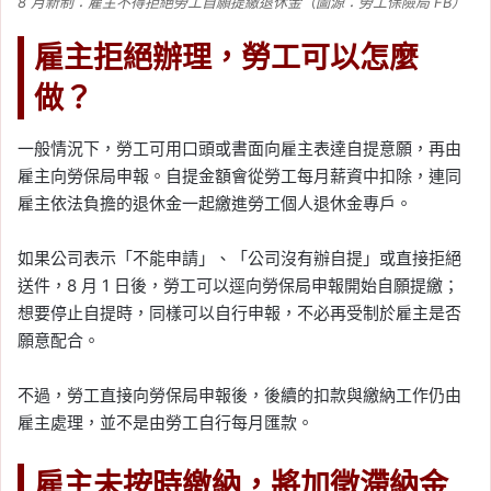
8 月新制：雇主不得拒絕勞工自願提繳退休金（圖源：勞工保險局 FB）
雇主拒絕辦理，勞工可以怎麼
做？
一般情況下，勞工可用口頭或書面向雇主表達自提意願，再由
雇主向勞保局申報。自提金額會從勞工每月薪資中扣除，連同
雇主依法負擔的退休金一起繳進勞工個人退休金專戶。
如果公司表示「不能申請」、「公司沒有辦自提」或直接拒絕
送件，8 月 1 日後，勞工可以逕向勞保局申報開始自願提繳；
想要停止自提時，同樣可以自行申報，不必再受制於雇主是否
願意配合。
不過，勞工直接向勞保局申報後，後續的扣款與繳納工作仍由
雇主處理，並不是由勞工自行每月匯款。
雇主未按時繳納，將加徵滯納金