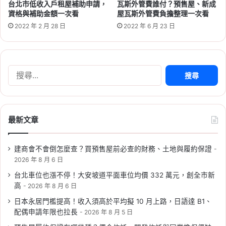
瓦斯外管費誰付？預售屋、新成
台北市低收入戶租屋補助申請，
4,660 元，四區 6 案資格一次看
屋瓦斯外管費負擔整理一次看
資格與補助金額一次看
2022 年 6 月 23 日
2022 年 2 月 28 日
Tag:
中央社宅
,
南投社會住宅
,
台南社會住宅
,
新
北市社會住宅
,
社宅
,
社會住宅
,
社會住宅抽籤
,
社
會住宅申請
,
社會住宅申請資格
,
高雄社會住宅
搜
尋
關
鍵
字:
最新文章
2026-08-04
最新勞退績效出爐！勞動基金上
建商會不會倒怎麼查？買預售屋前必查的財務、土地與履約保證
半年賺逾 2.2 兆元，新制勞退收
2026 年 8 月 6 日
益率 28.19%
台北車位也漲不停！大安坡道平面車位均價 332 萬元，創全市新
高
2026 年 8 月 6 日
Tag:
勞保
,
勞動部
,
勞工
,
勞退
,
退休金規劃
日本永居門檻提高！收入須高於平均擬 10 月上路，日語達 B1、
配偶申請年限也拉長
2026 年 8 月 5 日