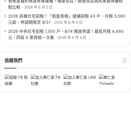
預售屋履約保證有哪幾種？價金信託、開發信託與同業擔保優缺
點比較
2026 年 8 月 5 日
2026 高雄社宅招租！「凱旋青樹」遞補招租 43 戶，月租 3,590
2026-08-04
元起，申請期限至 8/31
2026 年 8 月 4 日
包租代管龍頭兆基爆財務爭議！
2026 中央社宅招租 1,500 戶，8/14 開放申請！最低月租 4,660
房東與房客現在該怎麼辦？
元，四區 6 案資格一次看
2026 年 8 月 4 日
Tag:
兆基事件
,
包租代管
,
包租代管優缺點
,
社宅
追蹤我們
2026-08-03
日圓匯率急升！美日聯手干預、
日銀升息訊號升溫，換 10 萬日
圓成本多近千元
Tag:
匯率
,
台幣
,
台幣升值影響
,
日圓
,
日本