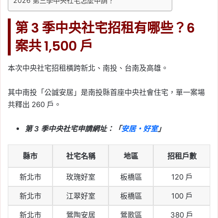
2026 第三季中央社宅怎麼申請？
新低！連續 5 個月跌破
2%
第 3 季中央社宅招租有哪些？6
Tag:
信義
, 
信義不動產評論
, 
信義代銷
, 
案共 1,500 戶
信義全球資產公司
, 
信義嘉學
, 
信義房屋
, 
信義房屋不動產評論
, 
房價
, 
房市
, 
房租
, 
本次中央社宅招租橫跨新北、南投、台南及高雄。
房租指數
, 
租屋
, 
租屋族
2026-06-09
其中南投「公誠安居」是南投縣首座中央社會住宅，單一案場
首購族晚 5 年買房多花
共釋出 260 戶。
400 萬？同齡買方購屋總
價 5 年漲四成以上！
第 3 季中央社宅申請網址：「
安居・好室
」
Tag:
信義
, 
信義不動產評論
, 
信義代銷
, 
信義全球資產公司
, 
信義嘉學
, 
信義房屋
, 
縣市
社宅名稱
地區
招租戶數
信義房屋不動產評論
, 
房價
, 
房市
, 
買房
新北市
玫瑰好室
板橋區
120 戶
2026-06-08
股市大跌會影響房市嗎？
新北市
江翠好室
板橋區
100 戶
信義房屋整理 6 次歷史經
新北市
鶯陶安居
鶯歌區
380 戶
驗：關鍵在無薪假與就業