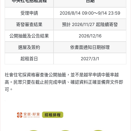
中央社宅招租流程
日期
Tag:
信義
, 
信義不動產評論
, 
信義代銷
, 
受理申請
2026/8/14 09:00～9/14 23:59
信義全球資產公司
, 
信義嘉學
, 
信義房屋
, 
信義房屋不動產評論
, 
房價
, 
房市
, 
房市
寄發審查結果
預計 2026/11/27 起陸續寄發
分析
, 
買房
2026-05-31
公開抽籤及公告結果
2026/12/16
預售市場量縮至 6 年同期
選屋及簽約
依書面通知日期辦理
新低，中南部熱區首當其
衝！跌幅逾 6 成
起租首日
2027/3/1
Tag:
信義
, 
信義不動產評論
, 
信義代銷
, 
社會住宅採資格審查後公開抽籤，並不是越早申請中籤率越
信義全球資產公司
, 
信義嘉學
, 
信義房屋
, 
高。民眾只要在截止前完成申請、確認資料正確並備齊文件即
信義房屋不動產評論
, 
房價
, 
房市
, 
房市
分析
, 
買房
可。