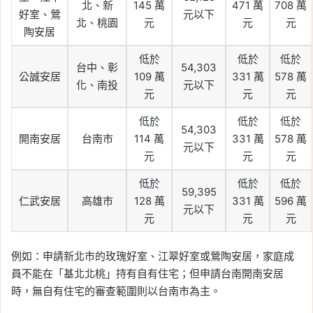
北、新
145 萬
471 萬
708 萬
好室、鶯
元以下
北、桃園
元
元
元
陶安居
低於
低於
低於
台中、彰
54,303
公誠安居
109 萬
331 萬
578 萬
化、南投
元以下
元
元
元
低於
低於
低於
54,303
開南安居
台南市
114 萬
331 萬
578 萬
元以下
元
元
元
低於
低於
低於
59,395
仁武安居
高雄市
128 萬
331 萬
596 萬
元以下
元
元
元
例如：申請新北市的玫瑰好室、江翠好室或鶯陶安居，家庭成
員不能在「基北北桃」持有自有住宅；但申請台南開南安居
時，無自有住宅的審查範圍則以台南市為主。