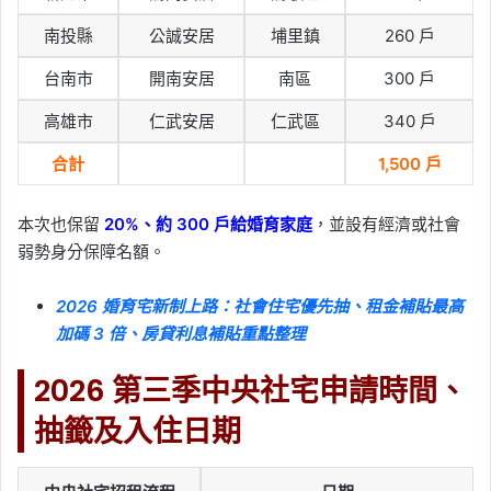
衝擊
南投縣
公誠安居
埔里鎮
260 戶
Tag:
信義
, 
信義不動產評論
, 
信義代銷
, 
台南市
開南安居
南區
300 戶
信義全球資產公司
, 
信義嘉學
, 
信義房屋
, 
信義房屋不動產評論
, 
房價
, 
房市
, 
買房
高雄市
仁武安居
仁武區
340 戶
2026-06-03
合計
1,500 戶
六都 5 月房市買氣回溫！
高雄月增 24% 領漲，央
本次也保留
20%、約 300 戶給婚育家庭
，並設有經濟或社會
行鬆綁後成屋市場人氣回
弱勢身分保障名額。
流
2026 婚育宅新制上路：社會住宅優先抽、租金補貼最高
Tag:
信義
, 
信義不動產評論
, 
信義代銷
, 
加碼 3 倍、房貸利息補貼重點整理
信義全球資產公司
, 
信義嘉學
, 
信義房屋
, 
信義房屋不動產評論
, 
房價
, 
房市
, 
買房
2026 第三季中央社宅申請時間、
2026-05-31
預售解約率近 4 年低於
抽籤及入住日期
2.5%，信義房屋示警：買
錯比解約更傷