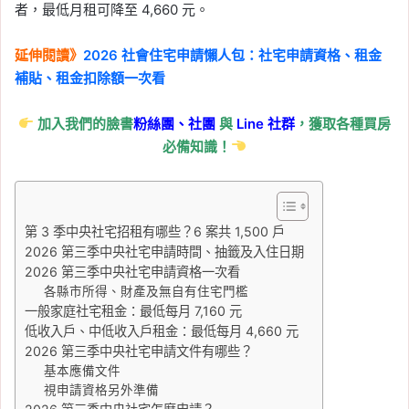
營造材料指數再漲，塑
者，最低月租可降至 4,660 元。
膠、瀝青、機電設備年增
逾 1 成
延伸閱讀》
2026 社會住宅申請懶人包：社宅申請資格、租金
補貼、租金扣除額一次看
Tag:
信義
, 
信義不動產評論
, 
信義代銷
, 
信義全球資產公司
, 
信義嘉學
, 
信義房屋
, 
加入我們的臉書
粉絲團、
社團
與
Line
社群
，獲取各種買房
信義房屋不動產評論
, 
房價
, 
房市
必備知識！
2026-06-11
央行一句「就到這裡」點
火！6/10 營建類股大漲
4.45%，多檔個股攻漲停
第 3 季中央社宅招租有哪些？6 案共 1,500 戶
2026 第三季中央社宅申請時間、抽籤及入住日期
Tag:
信義
, 
信義不動產評論
, 
信義代銷
, 
2026 第三季中央社宅申請資格一次看
信義全球資產公司
, 
信義嘉學
, 
信義房屋
, 
各縣市所得、財產及無自有住宅門檻
信義房屋不動產評論
, 
房價
, 
房市
, 
房租
, 
一般家庭社宅租金：最低每月 7,160 元
房租指數
, 
租屋
, 
租屋族
低收入戶、中低收入戶租金：最低每月 4,660 元
2026-06-10
2026 第三季中央社宅申請文件有哪些？
租屋族壓力稍微緩解，5
基本應備文件
視申請資格另外準備
月房租年增率創 48 個月