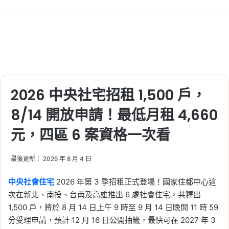
2026-06-20
夏季電價上路！出門 1 小
時內不用關冷氣？信義居
家破解冷氣省電迷思
Tag:
信義
, 
信義不動產評論
, 
信義代銷
, 
信義全球資產公司
, 
信義嘉學
, 
信義房屋
, 
2026 中央社宅招租 1,500 戶，
信義房屋不動產評論
, 
冷氣
, 
冷氣安裝
2026-06-19
8/14 開放申請！最低月租 4,660
329 檔期首見成屋超車預
元，四區 6 案資格一次看
售！全台 4 月預售年減 2
成，台中、高雄跌近 5 成
最後更新： 2026 年 8 月 4 日
Tag:
329 檔期
, 
信義
, 
信義不動產評論
, 
信義代銷
, 
信義全球資產公司
, 
信義嘉學
, 
中央社會住宅
2026 年第 3 季招租正式登場！國家住都中心這
信義房屋
, 
信義房屋不動產評論
, 
房價
, 
次在新北、南投、台南及高雄推出 6 處社會住宅，共釋出
房市
, 
看房
1,500 戶，將於 8 月 14 日上午 9 時至 9 月 14 日晚間 11 時 59
2026-06-17
分受理申請，預計 12 月 16 日公開抽籤，最快可在 2027 年 3
2026／5 月大台北房價指