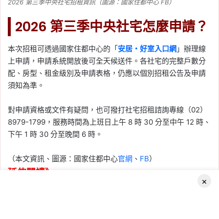
2026 第三季中央社宅招租資訊（圖源：國家住都中心 FB）
2026 第三季中央社宅怎麼申請？
本次招租可透過國家住都中心的「
安居・好室入口網
」辦理線
上申請，申請系統開放後可全天候送件。各社宅的完整戶數分
配、房型、租金級別及申請表格，仍應以個別招租公告及申請
須知為準。
對申請資格或文件有疑問，也可撥打社宅招租諮詢專線（02）
8979-1799，服務時間為上班日上午 8 時 30 分至中午 12 時、
下午 1 時 30 分至晚間 6 時。
（本文資訊、圖源：國家住都中心
官網
、
FB
）
延伸閱讀》
×
2026-08-04
2026 高雄社宅招租！
Facebook