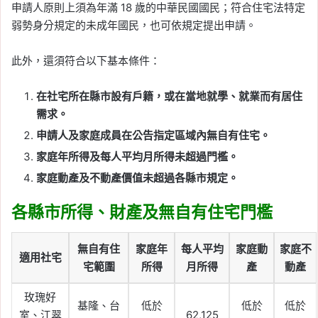
申請人原則上須為年滿 18 歲的中華民國國民；符合住宅法特定
弱勢身分規定的未成年國民，也可依規定提出申請。
此外，還須符合以下基本條件：
在社宅所在縣市設有戶籍，或在當地就學、就業而有居住
需求。
申請人及家庭成員在公告指定區域內無自有住宅。
家庭年所得及每人平均月所得未超過門檻。
家庭動產及不動產價值未超過各縣市規定。
各縣市所得、財產及無自有住宅門檻
無自有住
家庭年
每人平均
家庭動
家庭不
適用社宅
宅範圍
所得
月所得
產
動產
玫瑰好
基隆、台
低於
低於
低於
室、江翠
62,125