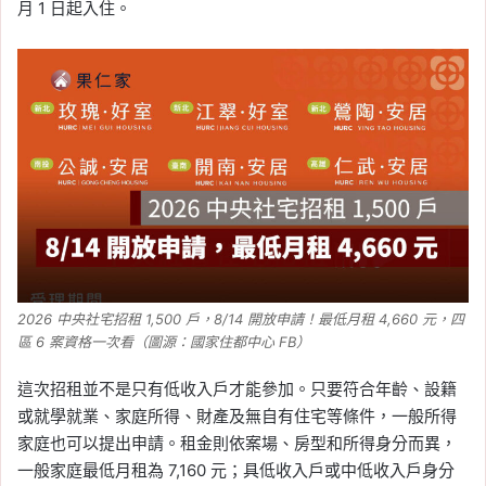
月 1 日起入住。
數：台北年漲 4.09%、新
北年減 0.61%，雙北房價
同步月跌
Tag:
信義
, 
信義不動產評論
, 
信義代銷
, 
信義全球資產公司
, 
信義嘉學
, 
信義房價
指數
, 
信義房屋
, 
信義房屋不動產評論
, 
大台北房價指數
, 
房價指數
2026-06-14
4 月住宅開工量反彈！土
方之亂逐漸緩解，開工數
重回 1.1 萬戶
2026 中央社宅招租 1,500 戶，8/14 開放申請！最低月租 4,660 元，四
區 6 案資格一次看（圖源：國家住都中心 FB）
Tag:
信義
, 
信義不動產評論
, 
信義代銷
, 
信義全球資產公司
, 
信義嘉學
, 
信義房屋
, 
這次招租並不是只有低收入戶才能參加。只要符合年齡、設籍
信義房屋不動產評論
, 
房價
, 
房市
或就學就業、家庭所得、財產及無自有住宅等條件，一般所得
2026-06-13
家庭也可以提出申請。租金則依案場、房型和所得身分而異，
戰爭推升建築成本！4 月
一般家庭最低月租為 7,160 元；具低收入戶或中低收入戶身分