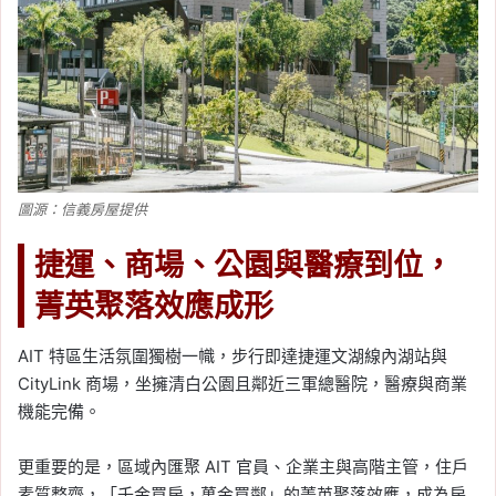
圖源：信義房屋提供
捷運、商場、公園與醫療到位，
菁英聚落效應成形
AIT 特區生活氛圍獨樹一幟，步行即達捷運文湖線內湖站與
CityLink 商場，坐擁清白公園且鄰近三軍總醫院，醫療與商業
機能完備。
更重要的是，區域內匯聚 AIT 官員、企業主與高階主管，住戶
素質整齊，「千金買房，萬金買鄰」的菁英聚落效應，成為房