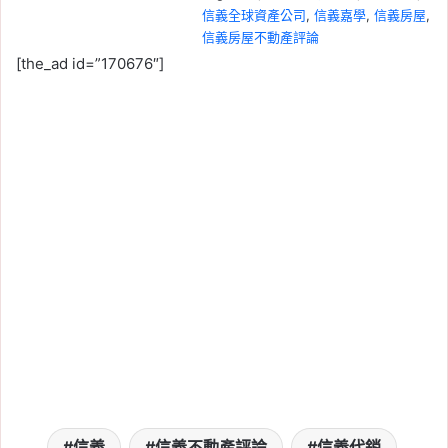
信義全球資產公司
, 
信義嘉學
, 
信義房屋
, 
信義房屋不動產評論
[the_ad id=”170676″]
2026-07-05
央行微鬆綁後房市買氣回
流！六都移轉量連 2 月成
長，6 月增至 1.83 萬棟
Tag:
信義
, 
信義不動產評論
, 
信義代銷
, 
信義全球資產公司
, 
信義嘉學
, 
信義房屋
, 
信義房屋不動產評論
2026-06-28
六都房貸越借越長！平均
10 年拉長近 7 年，30 年
期已成市場標配
Tag:
信義
, 
信義不動產評論
, 
信義代銷
, 
信義全球資產公司
, 
信義嘉學
, 
信義房屋
, 
信義房屋不動產評論
2026-06-28
信義
信義不動產評論
信義代銷