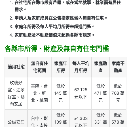
在社宅所在縣市設有戶籍，或在當地就學、就業而有居住
需求。
申請人及家庭成員在公告指定區域內無自有住宅。
家庭年所得及每人平均月所得未超過門檻。
家庭動產及不動產價值未超過各縣市規定。
各縣市所得、財產及無自有住宅門檻
無自有住
家庭年
每人平均
家庭動
家庭不
適用社宅
宅範圍
所得
月所得
產
動產
玫瑰好
基隆、台
低於
低於
低於
室、江翠
62,125
北、新
145 萬
471 萬
708 萬
好室、鶯
元以下
北、桃園
元
元
元
陶安居
低於
低於
低於
台中、彰
54,303
公誠安居
109 萬
331 萬
578 萬
化、南投
元以下