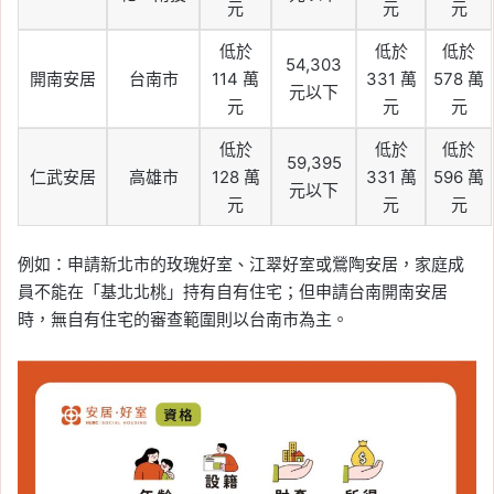
元
元
元
低於
低於
低於
54,303
開南安居
台南市
114 萬
331 萬
578 萬
元以下
元
元
元
低於
低於
低於
59,395
仁武安居
高雄市
128 萬
331 萬
596 萬
元以下
元
元
元
例如：申請新北市的玫瑰好室、江翠好室或鶯陶安居，家庭成
員不能在「基北北桃」持有自有住宅；但申請台南開南安居
時，無自有住宅的審查範圍則以台南市為主。