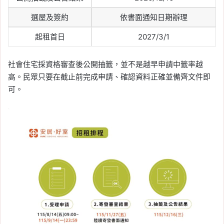
2026-05-31
預售解約率近 4 年低於
選屋及簽約
依書面通知日期辦理
2.5%，信義房屋示警：買
起租首日
2027/3/1
錯比解約更傷
Tag:
信義
, 
信義不動產評論
, 
信義代銷
, 
社會住宅採資格審查後公開抽籤，並不是越早申請中籤率越
信義全球資產公司
, 
信義嘉學
, 
信義房屋
, 
高。民眾只要在截止前完成申請、確認資料正確並備齊文件即
信義房屋不動產評論
, 
房價
, 
房市
, 
房市
可。
分析
, 
買房
2026-05-31
預售市場量縮至 6 年同期
新低，中南部熱區首當其
衝！跌幅逾 6 成
Tag:
信義
, 
信義不動產評論
, 
信義代銷
, 
信義全球資產公司
, 
信義嘉學
, 
信義房屋
, 
信義房屋不動產評論
, 
房價
, 
房市
, 
房市
分析
, 
買房