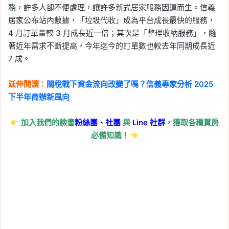
務，許多人卻不便處理，讓許多新式居家服務因運而生。信義
居家公布站內數據，「垃圾代收」成為平台成長最快的服務，
4 月訂單量較 3 月成長近一倍；其次是「整理收納服務」，隨
著近年需求不斷提高，今年迄今的訂單數也較去年同期成長近
7 成。
延伸閱讀：
關稅戰下資金流向改變了嗎？信義專家分析 2025
下半年商辦新風向
加入我們的臉書
粉絲團、
社團
與
Line
社群
，獲取各種買房
必備知識！