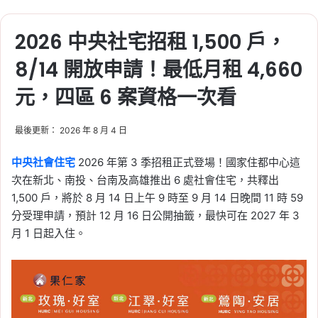
逾 2,000 人
Tag:
信義
, 
信義不動產評論
, 
信義代銷
, 
2026 中央社宅招租 1,500 戶，
信義全球資產公司
, 
信義嘉學
, 
信義房屋
, 
8/14 開放申請！最低月租 4,660
信義房屋不動產評論
2026-06-20
元，四區 6 案資格一次看
夏季電價上路！出門 1 小
時內不用關冷氣？信義居
最後更新： 2026 年 8 月 4 日
家破解冷氣省電迷思
中央社會住宅
2026 年第 3 季招租正式登場！國家住都中心這
Tag:
信義
, 
信義不動產評論
, 
信義代銷
, 
次在新北、南投、台南及高雄推出 6 處社會住宅，共釋出
信義全球資產公司
, 
信義嘉學
, 
信義房屋
, 
1,500 戶，將於 8 月 14 日上午 9 時至 9 月 14 日晚間 11 時 59
信義房屋不動產評論
, 
冷氣
, 
冷氣安裝
分受理申請，預計 12 月 16 日公開抽籤，最快可在 2027 年 3
2026-06-19
月 1 日起入住。
329 檔期首見成屋超車預
售！全台 4 月預售年減 2
成，台中、高雄跌近 5 成
Tag:
329 檔期
, 
信義
, 
信義不動產評論
, 