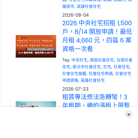
雄房市
, 
高雄社會住宅
2026-08-04
2026 中央社宅招租 1,500
戶，8/14 開放申請！最低
月租 4,660 元，四區 6 案
資格一次看
Tag:
中央社宅
, 
南投社會住宅
, 
台南社會
住宅
, 
新北市社會住宅
, 
社宅
, 
社會住宅
, 
社會住宅抽籤
, 
社會住宅申請
, 
社會住宅
申請資格
, 
高雄社會住宅
2026-07-23
租賃專法修法急轉彎！3
年租期、續約漲租上限暫
緩，最新重點一次看
×
Tag:
房東
, 
社會住宅
, 
租屋
, 
租屋族
, 
租
屋注意事項
, 
租屋糾紛
, 
租屋補助
, 
租屋
Facebook