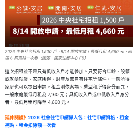
信義代銷
, 
信義全球資產公司
, 
信義嘉學
, 
信義房屋
, 
信義房屋不動產評論
, 
房價
, 
房市
, 
看房
2026-06-17
2026／5 月大台北房價指
數：台北年漲 4.09%、新
北年減 0.61%，雙北房價
2026 中央社宅招租 1,500 戶，8/14 開放申請！最低月租 4,660 元，四
同步月跌
區 6 案資格一次看（圖源：國家住都中心 FB）
Tag:
信義
, 
信義不動產評論
, 
信義代銷
, 
這次招租並不是只有低收入戶才能參加。只要符合年齡、設籍
信義全球資產公司
, 
信義嘉學
, 
信義房價
或就學就業、家庭所得、財產及無自有住宅等條件，一般所得
指數
, 
信義房屋
, 
信義房屋不動產評論
, 
家庭也可以提出申請。租金則依案場、房型和所得身分而異，
大台北房價指數
, 
房價指數
一般家庭最低月租為 7,160 元；具低收入戶或中低收入戶身分
2026-06-14
者，最低月租可降至 4,660 元。
4 月住宅開工量反彈！土
方之亂逐漸緩解，開工數
延伸閱讀》
2026 社會住宅申請懶人包：社宅申請資格、租金
重回 1.1 萬戶
補貼、租金扣除額一次看
Tag:
信義
, 
信義不動產評論
, 
信義代銷
, 