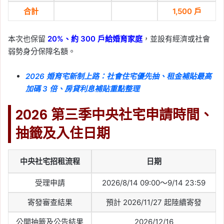
2026-06-08
合計
1,500 戶
股市大跌會影響房市嗎？
信義房屋整理 6 次歷史經
本次也保留
20%、約 300 戶給婚育家庭
，並設有經濟或社會
驗：關鍵在無薪假與就業
弱勢身分保障名額。
衝擊
2026 婚育宅新制上路：社會住宅優先抽、租金補貼最高
Tag:
信義
, 
信義不動產評論
, 
信義代銷
, 
加碼 3 倍、房貸利息補貼重點整理
信義全球資產公司
, 
信義嘉學
, 
信義房屋
, 
信義房屋不動產評論
, 
房價
, 
房市
, 
買房
2026 第三季中央社宅申請時間、
2026-06-03
抽籤及入住日期
六都 5 月房市買氣回溫！
高雄月增 24% 領漲，央
行鬆綁後成屋市場人氣回
中央社宅招租流程
日期
流
受理申請
2026/8/14 09:00～9/14 23:59
Tag:
信義
, 
信義不動產評論
, 
信義代銷
, 
寄發審查結果
預計 2026/11/27 起陸續寄發
信義全球資產公司
, 
信義嘉學
, 
信義房屋
, 
信義房屋不動產評論
, 
房價
, 
房市
, 
買房
公開抽籤及公告結果
2026/12/16