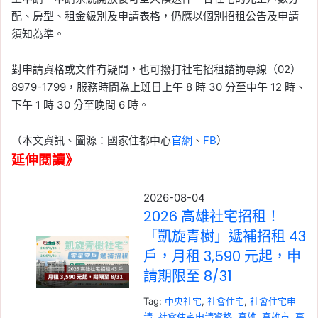
配、房型、租金級別及申請表格，仍應以個別招租公告及申請
須知為準。
對申請資格或文件有疑問，也可撥打社宅招租諮詢專線（02）
8979-1799，服務時間為上班日上午 8 時 30 分至中午 12 時、
下午 1 時 30 分至晚間 6 時。
（本文資訊、圖源：國家住都中心
官網
、
FB
）
延伸閱讀》
2026-08-04
2026 高雄社宅招租！
「凱旋青樹」遞補招租 43
戶，月租 3,590 元起，申
請期限至 8/31
Tag:
中央社宅
, 
社會住宅
, 
社會住宅申
請
, 
社會住宅申請資格
, 
高雄
, 
高雄市
, 
高