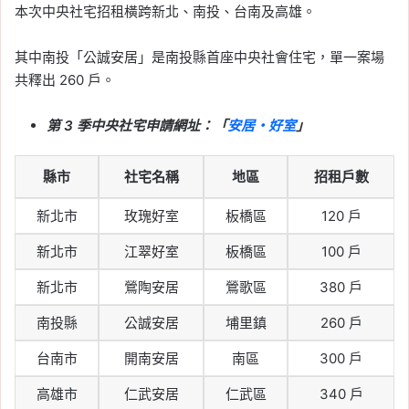
房租指數
, 
租屋
, 
租屋族
本次中央社宅招租橫跨新北、南投、台南及高雄。
2026-06-10
租屋族壓力稍微緩解，5
其中南投「公誠安居」是南投縣首座中央社會住宅，單一案場
月房租年增率創 48 個月
共釋出 260 戶。
新低！連續 5 個月跌破
第 3 季中央社宅申請網址：「
安居・好室
」
2%
Tag:
信義
, 
信義不動產評論
, 
信義代銷
, 
縣市
社宅名稱
地區
招租戶數
信義全球資產公司
, 
信義嘉學
, 
信義房屋
, 
信義房屋不動產評論
, 
房價
, 
房市
, 
房租
, 
新北市
玫瑰好室
板橋區
120 戶
房租指數
, 
租屋
, 
租屋族
新北市
江翠好室
板橋區
100 戶
2026-06-09
首購族晚 5 年買房多花
新北市
鶯陶安居
鶯歌區
380 戶
400 萬？同齡買方購屋總
南投縣
公誠安居
埔里鎮
260 戶
價 5 年漲四成以上！
台南市
開南安居
南區
300 戶
Tag:
信義
, 
信義不動產評論
, 
信義代銷
, 
信義全球資產公司
, 
信義嘉學
, 
信義房屋
, 
高雄市
仁武安居
仁武區
340 戶
信義房屋不動產評論
, 
房價
, 
房市
, 
買房