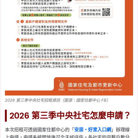
2026 第三季中央社宅招租資訊（圖源：國家住都中心 FB）
2026 第三季中央社宅怎麼申請？
本次招租可透過國家住都中心的「
安居・好室入口網
」辦理線
上申請，申請系統開放後可全天候送件。各社宅的完整戶數分