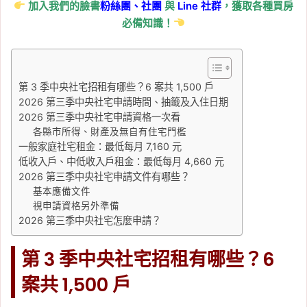
信義全球資產公司
, 
信義嘉學
, 
信義房屋
, 
加入我們的臉書
粉絲團、
社團
與
Line
社群
，獲取各種買房
信義房屋不動產評論
, 
房價
, 
房市
必備知識！
2026-06-13
戰爭推升建築成本！4 月
營造材料指數再漲，塑
第 3 季中央社宅招租有哪些？6 案共 1,500 戶
膠、瀝青、機電設備年增
2026 第三季中央社宅申請時間、抽籤及入住日期
逾 1 成
2026 第三季中央社宅申請資格一次看
各縣市所得、財產及無自有住宅門檻
Tag:
信義
, 
信義不動產評論
, 
信義代銷
, 
一般家庭社宅租金：最低每月 7,160 元
信義全球資產公司
, 
信義嘉學
, 
信義房屋
, 
低收入戶、中低收入戶租金：最低每月 4,660 元
信義房屋不動產評論
, 
房價
, 
房市
2026 第三季中央社宅申請文件有哪些？
2026-06-11
基本應備文件
央行一句「就到這裡」點
視申請資格另外準備
2026 第三季中央社宅怎麼申請？
火！6/10 營建類股大漲
4.45%，多檔個股攻漲停
第 3 季中央社宅招租有哪些？6
Tag:
信義
, 
信義不動產評論
, 
信義代銷
, 
案共 1,500 戶
信義全球資產公司
, 
信義嘉學
, 
信義房屋
, 
信義房屋不動產評論
, 
房價
, 
房市
, 
房租
, 