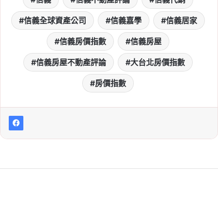
央行未鬆綁房市管制，信
信義全球資產公司
信義嘉學
信義居家
義代銷：政策風險高峰已
過、預售市場曙光漸現！
信義房價指數
信義房屋
Tag:
信義
, 
信義不動產評論
, 
信義代銷
, 
信義房屋不動產評論
大台北房價指數
信義全球資產公司
, 
信義嘉學
, 
信義房屋
, 
信義房屋不動產評論
房價指數
2026-06-27
台股獲利轉進房市！高資
產族「晶片換磚塊」，北
市中高總價預售案升溫
Tag:
信義
, 
信義不動產評論
, 
信義代銷
, 
信義全球資產公司
, 
信義嘉學
, 
信義房屋
, 
信義房屋不動產評論
2026-06-27
借錢衝股市升溫！雙貸族
突破 42 萬人，每月新增