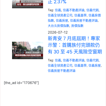
正 2.37%
Tag:
信義
, 
信義不動產評論
, 
信義代銷
, 
信義全球資產公司
, 
信義嘉學
, 
信義房價
指數
, 
信義房屋
, 
信義房屋不動產評論
, 
大台北房價指數
, 
房價指數
2026-07-12
新青安 7 月底屆期！專家
示警：首購族付完頭款仍
有 30 至 45 天風險空窗期
Tag:
信義
, 
信義不動產評論
, 
信義代銷
, 
信義全球資產公司
, 
信義嘉學
, 
信義房屋
, 
信義房屋不動產評論
2026-07-05
央行微鬆綁後房市買氣回
[the_ad id=”170676″]
流！六都移轉量連 2 月成
長，6 月增至 1.83 萬棟
Tag:
信義
, 
信義不動產評論
, 
信義代銷
, 