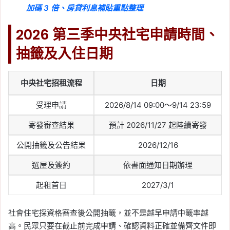
信義全球資產公司
, 
信義嘉學
, 
信義房屋
, 
加碼 3 倍、房貸利息補貼重點整理
信義房屋不動產評論
, 
房價
, 
房市
, 
買房
2026-06-03
2026 第三季中央社宅申請時間、
六都 5 月房市買氣回溫！
抽籤及入住日期
高雄月增 24% 領漲，央
行鬆綁後成屋市場人氣回
流
中央社宅招租流程
日期
Tag:
信義
, 
信義不動產評論
, 
信義代銷
, 
受理申請
2026/8/14 09:00～9/14 23:59
信義全球資產公司
, 
信義嘉學
, 
信義房屋
, 
信義房屋不動產評論
, 
房價
, 
房市
, 
買房
寄發審查結果
預計 2026/11/27 起陸續寄發
2026-05-31
公開抽籤及公告結果
2026/12/16
預售解約率近 4 年低於
2.5%，信義房屋示警：買
選屋及簽約
依書面通知日期辦理
錯比解約更傷
起租首日
2027/3/1
Tag:
信義
, 
信義不動產評論
, 
信義代銷
, 
信義全球資產公司
, 
信義嘉學
, 
信義房屋
, 
社會住宅採資格審查後公開抽籤，並不是越早申請中籤率越
信義房屋不動產評論
, 
房價
, 
房市
, 
房市
高。民眾只要在截止前完成申請、確認資料正確並備齊文件即