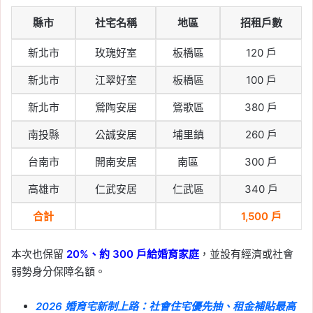
信義全球資產公司
, 
信義嘉學
, 
信義房屋
, 
縣市
社宅名稱
地區
招租戶數
信義房屋不動產評論
, 
房價
, 
房市
, 
房租
, 
房租指數
, 
租屋
, 
租屋族
新北市
玫瑰好室
板橋區
120 戶
2026-06-09
首購族晚 5 年買房多花
新北市
江翠好室
板橋區
100 戶
400 萬？同齡買方購屋總
新北市
鶯陶安居
鶯歌區
380 戶
價 5 年漲四成以上！
南投縣
公誠安居
埔里鎮
260 戶
Tag:
信義
, 
信義不動產評論
, 
信義代銷
, 
台南市
開南安居
南區
300 戶
信義全球資產公司
, 
信義嘉學
, 
信義房屋
, 
信義房屋不動產評論
, 
房價
, 
房市
, 
買房
高雄市
仁武安居
仁武區
340 戶
2026-06-08
股市大跌會影響房市嗎？
合計
1,500 戶
信義房屋整理 6 次歷史經
驗：關鍵在無薪假與就業
本次也保留
20%、約 300 戶給婚育家庭
，並設有經濟或社會
衝擊
弱勢身分保障名額。
Tag:
信義
, 
信義不動產評論
, 
信義代銷
, 
2026 婚育宅新制上路：社會住宅優先抽、租金補貼最高