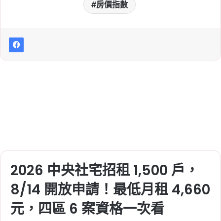
2026-06-27
房價指數
台股獲利轉進房市！高資
產族「晶片換磚塊」，北
市中高總價預售案升溫
Tag:
信義
, 
信義不動產評論
, 
信義代銷
, 
信義全球資產公司
, 
信義嘉學
, 
信義房屋
, 
信義房屋不動產評論
2026-06-27
借錢衝股市升溫！雙貸族
突破 42 萬人，每月新增
逾 2,000 人
Tag:
信義
, 
信義不動產評論
, 
信義代銷
, 
信義全球資產公司
, 
信義嘉學
, 
信義房屋
, 
2026 中央社宅招租 1,500 戶，
信義房屋不動產評論
8/14 開放申請！最低月租 4,660
2026-06-20
夏季電價上路！出門 1 小
元，四區 6 案資格一次看
時內不用關冷氣？信義居