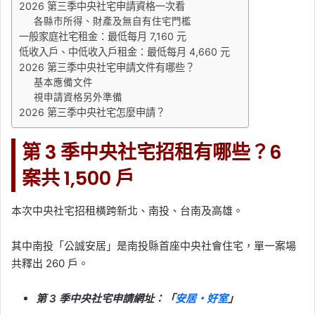
2026 第三季中央社宅申請資格一次看
Tag:
信義
, 
信義不動產評論
, 
信義代銷
, 
各縣市所得、財產及無自有住宅門檻
信義全球資產公司
, 
信義嘉學
, 
信義房屋
, 
一般家庭社宅租金：最低每月 7,160 元
信義房屋不動產評論
, 
房價
, 
房市
低收入戶、中低收入戶租金：最低每月 4,660 元
2026-06-11
2026 第三季中央社宅申請文件有哪些？
央行一句「就到這裡」點
基本應備文件
火！6/10 營建類股大漲
視申請資格另外準備
2026 第三季中央社宅怎麼申請？
4.45%，多檔個股攻漲停
Tag:
信義
, 
信義不動產評論
, 
信義代銷
, 
第 3 季中央社宅招租有哪些？6
信義全球資產公司
, 
信義嘉學
, 
信義房屋
, 
案共 1,500 戶
信義房屋不動產評論
, 
房價
, 
房市
, 
房租
, 
房租指數
, 
租屋
, 
租屋族
2026-06-10
本次中央社宅招租橫跨新北、南投、台南及高雄。
租屋族壓力稍微緩解，5
月房租年增率創 48 個月
其中南投「公誠安居」是南投縣首座中央社會住宅，單一案場
共釋出 260 戶。
新低！連續 5 個月跌破
2%
第 3 季中央社宅申請網址：「
安居・好室
」
Tag:
信義
, 
信義不動產評論
, 
信義代銷
, 