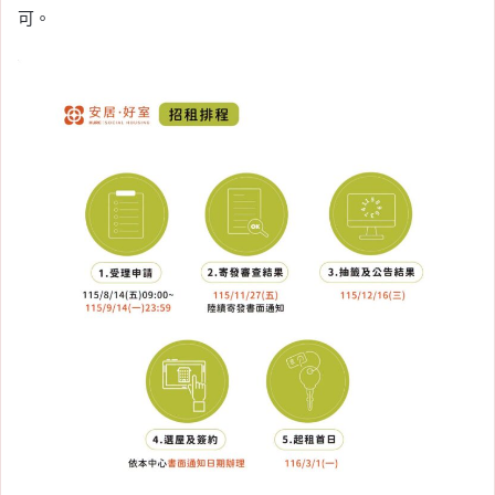
分析
, 
買房
可。
2026-05-31
預售市場量縮至 6 年同期
新低，中南部熱區首當其
衝！跌幅逾 6 成
Tag:
信義
, 
信義不動產評論
, 
信義代銷
, 
信義全球資產公司
, 
信義嘉學
, 
信義房屋
, 
信義房屋不動產評論
, 
房價
, 
房市
, 
房市
分析
, 
買房