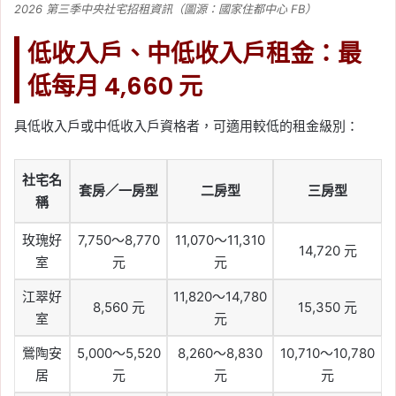
2026 第三季中央社宅招租資訊（圖源：國家住都中心 FB）
低收入戶、中低收入戶租金：最
低每月 4,660 元
具低收入戶或中低收入戶資格者，可適用較低的租金級別：
社宅名
套房／一房型
二房型
三房型
稱
玫瑰好
7,750～8,770
11,070～11,310
14,720 元
室
元
元
江翠好
11,820～14,780
8,560 元
15,350 元
室
元
鶯陶安
5,000～5,520
8,260～8,830
10,710～10,780
居
元
元
元