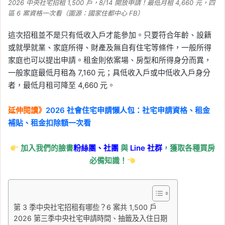
2026 中央社宅招租 1,500 戶，8/14 開放申請！最低月租 4,660 元，四
區 6 案資格一次看（圖源：國家住都中心 FB）
Tag:
信義
, 
信義不動產評論
, 
信義代銷
, 
信義全球資產公司
, 
信義嘉學
, 
信義房價
這次招租並不是只有低收入戶才能參加。只要符合年齡、設籍
指數
, 
信義房屋
, 
信義房屋不動產評論
, 
或就學就業、家庭所得、財產及無自有住宅等條件，一般所得
大台北房價指數
, 
房價指數
家庭也可以提出申請。租金則依案場、房型和所得身分而異，
2026-06-14
一般家庭最低月租為 7,160 元；具低收入戶或中低收入戶身分
4 月住宅開工量反彈！土
者，最低月租可降至 4,660 元。
方之亂逐漸緩解，開工數
重回 1.1 萬戶
延伸閱讀》
2026 社會住宅申請懶人包：社宅申請資格、租金
補貼、租金扣除額一次看
Tag:
信義
, 
信義不動產評論
, 
信義代銷
, 
信義全球資產公司
, 
信義嘉學
, 
信義房屋
, 
信義房屋不動產評論
, 
房價
, 
房市
加入我們的臉書
粉絲團、
社團
與
Line
社群
，獲取各種買房
2026-06-13
必備知識！
戰爭推升建築成本！4 月
營造材料指數再漲，塑
膠、瀝青、機電設備年增
第 3 季中央社宅招租有哪些？6 案共 1,500 戶
逾 1 成
2026 第三季中央社宅申請時間、抽籤及入住日期