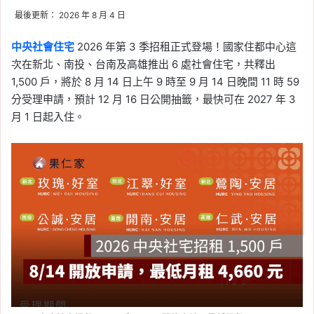
家破解冷氣省電迷思
最後更新： 2026 年 8 月 4 日
Tag:
信義
, 
信義不動產評論
, 
信義代銷
, 
中央社會住宅
2026 年第 3 季招租正式登場！國家住都中心這
信義全球資產公司
, 
信義嘉學
, 
信義房屋
, 
次在新北、南投、台南及高雄推出 6 處社會住宅，共釋出
信義房屋不動產評論
, 
冷氣
, 
冷氣安裝
1,500 戶，將於 8 月 14 日上午 9 時至 9 月 14 日晚間 11 時 59
2026-06-19
分受理申請，預計 12 月 16 日公開抽籤，最快可在 2027 年 3
329 檔期首見成屋超車預
月 1 日起入住。
售！全台 4 月預售年減 2
成，台中、高雄跌近 5 成
Tag:
329 檔期
, 
信義
, 
信義不動產評論
, 
信義代銷
, 
信義全球資產公司
, 
信義嘉學
, 
信義房屋
, 
信義房屋不動產評論
, 
房價
, 
房市
, 
看房
2026-06-17
2026／5 月大台北房價指
數：台北年漲 4.09%、新
北年減 0.61%，雙北房價
同步月跌