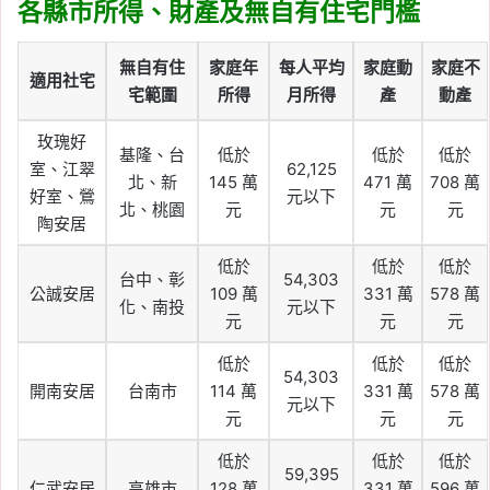
各縣市所得、財產及無自有住宅門檻
無自有住
家庭年
每人平均
家庭動
家庭不
適用社宅
宅範圍
所得
月所得
產
動產
玫瑰好
基隆、台
低於
低於
低於
室、江翠
62,125
北、新
145 萬
471 萬
708 萬
好室、鶯
元以下
北、桃園
元
元
元
陶安居
低於
低於
低於
台中、彰
54,303
公誠安居
109 萬
331 萬
578 萬
化、南投
元以下
元
元
元
低於
低於
低於
54,303
開南安居
台南市
114 萬
331 萬
578 萬
元以下
元
元
元
低於
低於
低於
59,395
仁武安居
高雄市
128 萬
331 萬
596 萬