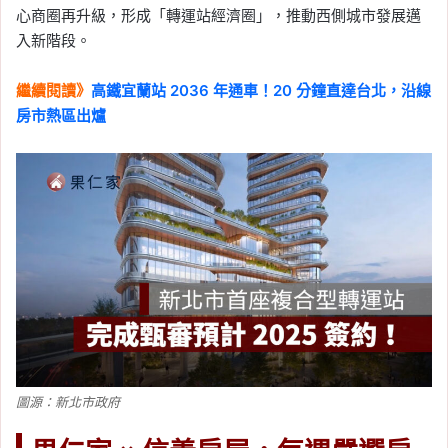
心商圈再升級，形成「轉運站經濟圈」，推動西側城市發展邁
入新階段。
繼續閱讀》
高鐵宜蘭站 2036 年通車！20 分鐘直達台北，沿線
房市熱區出爐
圖源：新北市政府